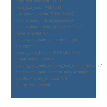
body_text_color=“#FFFFFF“
meta_text_color=“#000000″
background_color=“RGBA(0,0,0,0)“
custom_margin=“||15px||false|false“
custom_padding=“0px||0px||false|false“
hover_enabled=“0″
custom_css_main_element=“margin-
top:30px“
border_color_bottom=“RGBA(0,0,0,0)“
global_colors_info=“{}“
custom_css_main_element_last_edited=“on|tablet“
custom_css_main_element_tablet=“margin-
top:-30px“ sticky_enabled=“0″]
[/et_pb_blog_extras]