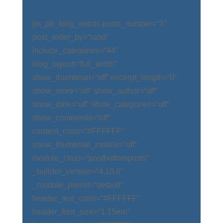
[et_pb_blog_extras posts_number=“3″
post_order_by=“rand“
include_categories=“44″
blog_layout=“full_width“
show_thumbnail=“off“ excerpt_length=“0″
show_more=“off“ show_author=“off“
show_date=“off“ show_categories=“off“
show_comments=“off“
content_color=“#FFFFFF“
show_thumbnail_mobile=“off“
module_class=“postbottomposts“
_builder_version=“4.10.8″
_module_preset=“default“
header_text_color=“#FFFFFF“
header_font_size=“1.15em“