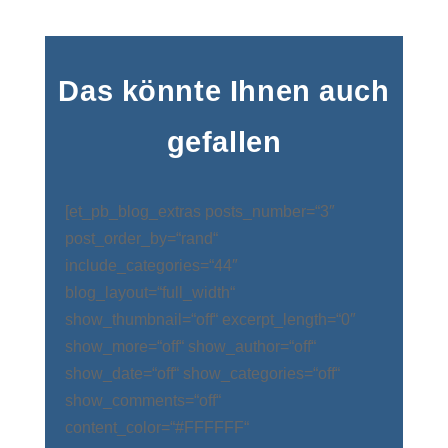
Das könnte Ihnen auch
gefallen
[et_pb_blog_extras posts_number=“3″
post_order_by=“rand“
include_categories=“44″
blog_layout=“full_width“
show_thumbnail=“off“ excerpt_length=“0″
show_more=“off“ show_author=“off“
show_date=“off“ show_categories=“off“
show_comments=“off“
content_color=“#FFFFFF“