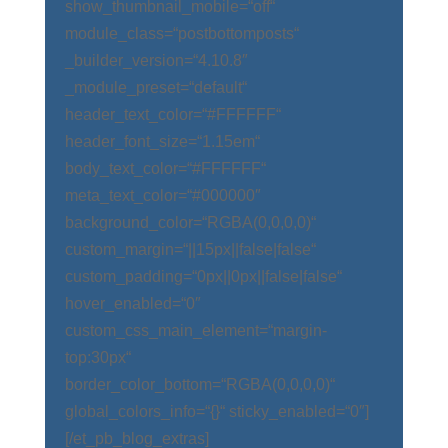
show_thumbnail_mobile=“off“
module_class=“postbottomposts“
_builder_version=“4.10.8″
_module_preset=“default“
header_text_color=“#FFFFFF“
header_font_size=“1.15em“
body_text_color=“#FFFFFF“
meta_text_color=“#000000″
background_color=“RGBA(0,0,0,0)“
custom_margin=“||15px||false|false“
custom_padding=“0px||0px||false|false“
hover_enabled=“0″
custom_css_main_element=“margin-
top:30px“
border_color_bottom=“RGBA(0,0,0,0)“
global_colors_info=“{}“ sticky_enabled=“0″]
[/et_pb_blog_extras]