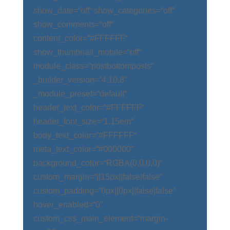
show_date=“off“ show_categories=“off“
show_comments=“off“
content_color=“#FFFFFF“
show_thumbnail_mobile=“off“
module_class=“postbottomposts“
_builder_version=“4.10.8″
_module_preset=“default“
header_text_color=“#FFFFFF“
header_font_size=“1.15em“
body_text_color=“#FFFFFF“
meta_text_color=“#000000″
background_color=“RGBA(0,0,0,0)“
custom_margin=“||15px||false|false“
custom_padding=“0px||0px||false|false“
hover_enabled=“0″
custom_css_main_element=“margin-