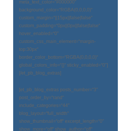
meta_text_color=“#000000″
background_color=“RGBA(0,0,0,0)“
custom_margin=“||15px||false|false“
custom_padding=“0px||0px||false|false“
hover_enabled=“0″
custom_css_main_element=“margin-
top:30px“
border_color_bottom=“RGBA(0,0,0,0)“
global_colors_info=“{}“ sticky_enabled=“0″]
[/et_pb_blog_extras]
[et_pb_blog_extras posts_number=“3″
post_order_by=“rand“
include_categories=“44″
blog_layout=“full_width“
show_thumbnail=“off“ excerpt_length=“0″
show_more=“off“ show_author=“off“