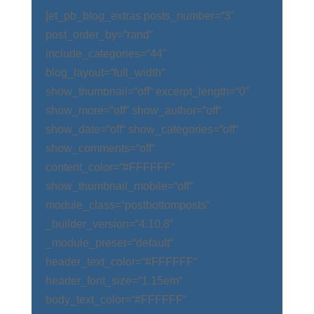
[et_pb_blog_extras posts_number=“3″
post_order_by=“rand“
include_categories=“44″
blog_layout=“full_width“
show_thumbnail=“off“ excerpt_length=“0″
show_more=“off“ show_author=“off“
show_date=“off“ show_categories=“off“
show_comments=“off“
content_color=“#FFFFFF“
show_thumbnail_mobile=“off“
module_class=“postbottomposts“
_builder_version=“4.10.8″
_module_preset=“default“
header_text_color=“#FFFFFF“
header_font_size=“1.15em“
body_text_color=“#FFFFFF“