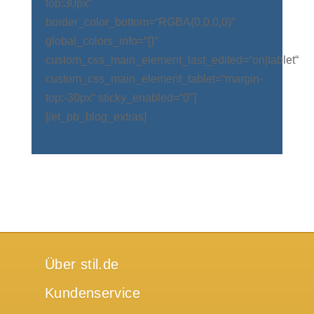
top:30px“
border_color_bottom=“RGBA(0,0,0,0)“
global_colors_info=“{}“
custom_css_main_element_last_edited=“on|tablet“
custom_css_main_element_tablet=“margin-
top:-30px“ sticky_enabled=“0″]
[/et_pb_blog_extras]
Über stil.de
Kundenservice