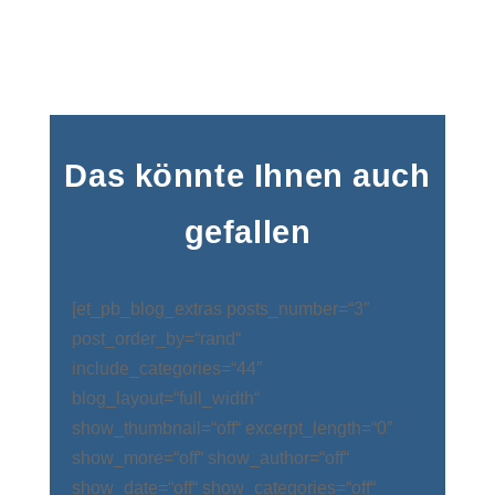
Das könnte Ihnen auch
gefallen
[et_pb_blog_extras posts_number=“3″
post_order_by=“rand“
include_categories=“44″
blog_layout=“full_width“
show_thumbnail=“off“ excerpt_length=“0″
show_more=“off“ show_author=“off“
show_date=“off“ show_categories=“off“