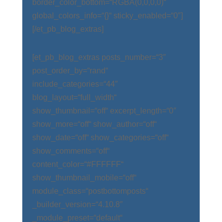
border_color_bottom=“RGBA(0,0,0,0)“
global_colors_info=“{}“ sticky_enabled=“0″]
[/et_pb_blog_extras]
[et_pb_blog_extras posts_number=“3″
post_order_by=“rand“
include_categories=“44″
blog_layout=“full_width“
show_thumbnail=“off“ excerpt_length=“0″
show_more=“off“ show_author=“off“
show_date=“off“ show_categories=“off“
show_comments=“off“
content_color=“#FFFFFF“
show_thumbnail_mobile=“off“
module_class=“postbottomposts“
_builder_version=“4.10.8″
_module_preset=“default“