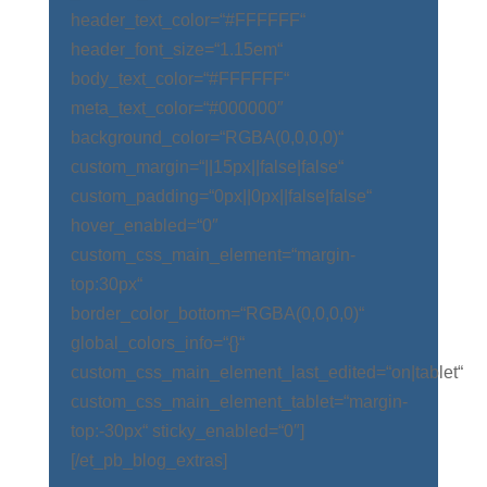
header_text_color=“#FFFFFF“
header_font_size=“1.15em“
body_text_color=“#FFFFFF“
meta_text_color=“#000000″
background_color=“RGBA(0,0,0,0)“
custom_margin=“||15px||false|false“
custom_padding=“0px||0px||false|false“
hover_enabled=“0″
custom_css_main_element=“margin-
top:30px“
border_color_bottom=“RGBA(0,0,0,0)“
global_colors_info=“{}“
custom_css_main_element_last_edited=“on|tablet“
custom_css_main_element_tablet=“margin-
top:-30px“ sticky_enabled=“0″]
[/et_pb_blog_extras]