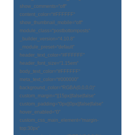
show_comments=“off“
content_color=“#FFFFFF“
show_thumbnail_mobile=“off“
module_class=“postbottomposts“
_builder_version=“4.10.8″
_module_preset=“default“
header_text_color=“#FFFFFF“
header_font_size=“1.15em“
body_text_color=“#FFFFFF“
meta_text_color=“#000000″
background_color=“RGBA(0,0,0,0)“
custom_margin=“||15px||false|false“
custom_padding=“0px||0px||false|false“
hover_enabled=“0″
custom_css_main_element=“margin-
top:30px“