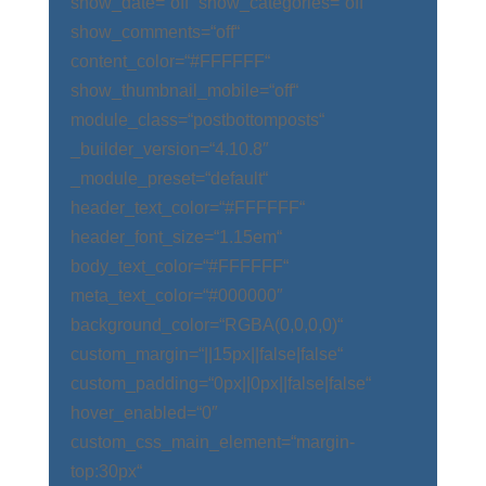
show_date=“off“ show_categories=“off“
show_comments=“off“
content_color=“#FFFFFF“
show_thumbnail_mobile=“off“
module_class=“postbottomposts“
_builder_version=“4.10.8″
_module_preset=“default“
header_text_color=“#FFFFFF“
header_font_size=“1.15em“
body_text_color=“#FFFFFF“
meta_text_color=“#000000″
background_color=“RGBA(0,0,0,0)“
custom_margin=“||15px||false|false“
custom_padding=“0px||0px||false|false“
hover_enabled=“0″
custom_css_main_element=“margin-
top:30px“