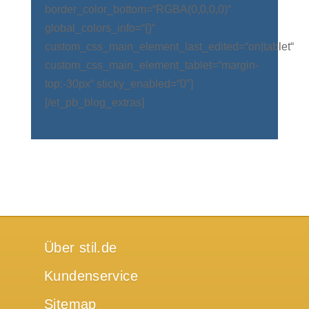
border_color_bottom=“RGBA(0,0,0,0)“
global_colors_info=“{}“
custom_css_main_element_last_edited=“on|tablet“
custom_css_main_element_tablet=“margin-
top:-30px“ sticky_enabled=“0″]
[/et_pb_blog_extras]
Über stil.de
Kundenservice
Sitemap