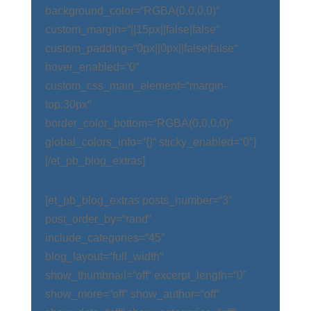
background_color=“RGBA(0,0,0,0)“
custom_margin=“||15px||false|false“
custom_padding=“0px||0px||false|false“
hover_enabled=“0″
custom_css_main_element=“margin-
top:30px“
border_color_bottom=“RGBA(0,0,0,0)“
global_colors_info=“{}“ sticky_enabled=“0″]
[/et_pb_blog_extras]
[et_pb_blog_extras posts_number=“3″
post_order_by=“rand“
include_categories=“45″
blog_layout=“full_width“
show_thumbnail=“off“ excerpt_length=“0″
show_more=“off“ show_author=“off“