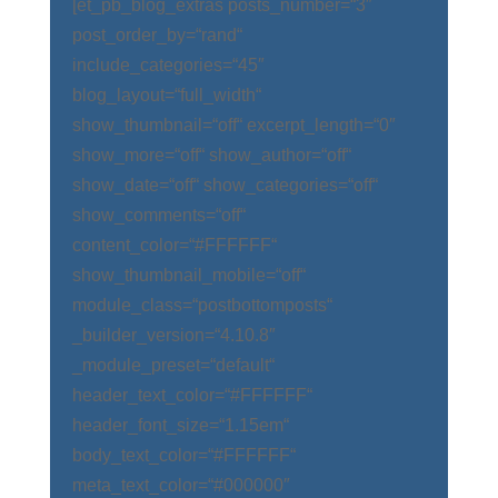
[et_pb_blog_extras posts_number=“3″
post_order_by=“rand“
include_categories=“45″
blog_layout=“full_width“
show_thumbnail=“off“ excerpt_length=“0″
show_more=“off“ show_author=“off“
show_date=“off“ show_categories=“off“
show_comments=“off“
content_color=“#FFFFFF“
show_thumbnail_mobile=“off“
module_class=“postbottomposts“
_builder_version=“4.10.8″
_module_preset=“default“
header_text_color=“#FFFFFF“
header_font_size=“1.15em“
body_text_color=“#FFFFFF“
meta_text_color=“#000000″