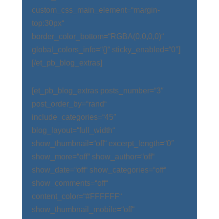
custom_css_main_element=“margin-
top:30px“
border_color_bottom=“RGBA(0,0,0,0)“
global_colors_info=“{}“ sticky_enabled=“0″]
[/et_pb_blog_extras]
[et_pb_blog_extras posts_number=“3″
post_order_by=“rand“
include_categories=“45″
blog_layout=“full_width“
show_thumbnail=“off“ excerpt_length=“0″
show_more=“off“ show_author=“off“
show_date=“off“ show_categories=“off“
show_comments=“off“
content_color=“#FFFFFF“
show_thumbnail_mobile=“off“