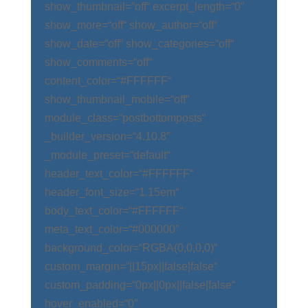
show_thumbnail=“off“ excerpt_length=“0″
show_more=“off“ show_author=“off“
show_date=“off“ show_categories=“off“
show_comments=“off“
content_color=“#FFFFFF“
show_thumbnail_mobile=“off“
module_class=“postbottomposts“
_builder_version=“4.10.8″
_module_preset=“default“
header_text_color=“#FFFFFF“
header_font_size=“1.15em“
body_text_color=“#FFFFFF“
meta_text_color=“#000000″
background_color=“RGBA(0,0,0,0)“
custom_margin=“||15px||false|false“
custom_padding=“0px||0px||false|false“
hover_enabled=“0″