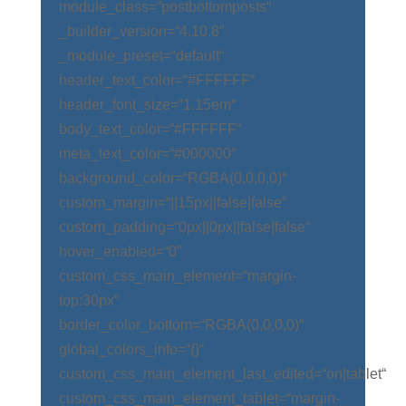
module_class=“postbottomposts“
_builder_version=“4.10.8″
_module_preset=“default“
header_text_color=“#FFFFFF“
header_font_size=“1.15em“
body_text_color=“#FFFFFF“
meta_text_color=“#000000″
background_color=“RGBA(0,0,0,0)“
custom_margin=“||15px||false|false“
custom_padding=“0px||0px||false|false“
hover_enabled=“0″
custom_css_main_element=“margin-
top:30px“
border_color_bottom=“RGBA(0,0,0,0)“
global_colors_info=“{}“
custom_css_main_element_last_edited=“on|tablet“
custom_css_main_element_tablet=“margin-