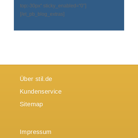
top:-30px“ sticky_enabled=“0″]
[/et_pb_blog_extras]
Über stil.de
Kundenservice
Sitemap
Impressum