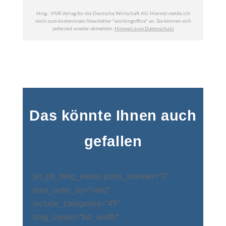
Das könnte Ihnen auch
gefallen
[et_pb_blog_extras posts_number=“3″
post_order_by=“rand“
include_categories=“45″
blog_layout=“full_width“