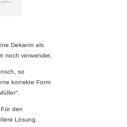
eine Dekanin als
um noch verwendet.
unsch, so
erne korrekte Form
üller“.
 Für den
llere Lösung.