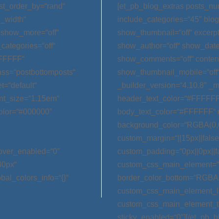
st_order_by=“rand“
[et_pb_blog_extras posts_nu
l_width“
include_categories=“45″ blog
 show_more=“off“
show_thumbnail=“off“ excerp
categories=“off“
show_author=“off“ show_date=
FFFFFF“
show_comments=“off“ conten
ss=“postbottomposts“
show_thumbnail_mobile=“off
t=“default“
_builder_version=“4.10.8″ _m
nt_size=“1.15em“
header_text_color=“#FFFFFF
olor=“#000000″
body_text_color=“#FFFFFF“ 
background_color=“RGBA(0,0
custom_margin=“||15px||false|
hover_enabled=“0″
custom_padding=“0px||0px||f
30px“
custom_css_main_element=“m
bal_colors_info=“{}“
border_color_bottom=“RGBA(0,
custom_css_main_element_las
custom_css_main_element_ta
sticky_enabled=“0″][/et_pb_b