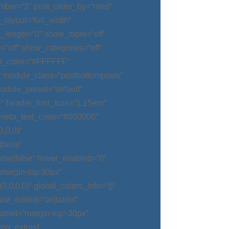
mber=“3″ post_order_by=“rand“
_layout=“full_width“
t_length=“0″ show_more=“off“
“off“ show_categories=“off“
t_color=“#FFFFFF“
“ module_class=“postbottomposts“
odule_preset=“default“
“ header_font_size=“1.15em“
meta_text_color=“#000000″
,0,0)“
false“
alse|false“ hover_enabled=“0″
argin-top:30px“
0,0,0)“ global_colors_info=“{}“
t_edited=“on|tablet“
blet=“margin-top:-30px“
log_extras]