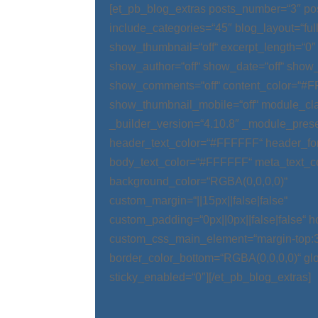
[et_pb_blog_extras posts_number=“3″ po
include_categories=“45″ blog_layout=“ful
show_thumbnail=“off“ excerpt_length=“0″
show_author=“off“ show_date=“off“ show_
show_comments=“off“ content_color=“#
show_thumbnail_mobile=“off“ module_cla
_builder_version=“4.10.8″ _module_prese
header_text_color=“#FFFFFF“ header_fo
body_text_color=“#FFFFFF“ meta_text_c
background_color=“RGBA(0,0,0,0)“
custom_margin=“||15px||false|false“
custom_padding=“0px||0px||false|false“ 
custom_css_main_element=“margin-top:
border_color_bottom=“RGBA(0,0,0,0)“ glo
sticky_enabled=“0″][/et_pb_blog_extras]