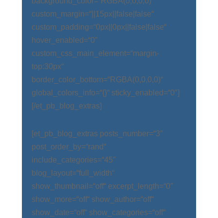
background_color=“RGBA(0,0,0,0)“
custom_margin=“||15px||false|false“
custom_padding=“0px||0px||false|false“
hover_enabled=“0″
custom_css_main_element=“margin-
top:30px“
border_color_bottom=“RGBA(0,0,0,0)“
global_colors_info=“{}“ sticky_enabled=“0″]
[/et_pb_blog_extras]
[et_pb_blog_extras posts_number=“3″
post_order_by=“rand“
include_categories=“45″
blog_layout=“full_width“
show_thumbnail=“off“ excerpt_length=“0″
show_more=“off“ show_author=“off“
show_date=“off“ show_categories=“off“