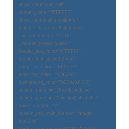
show_comments=“off“
content_color=“#FFFFFF“
show_thumbnail_mobile=“off“
module_class=“postbottomposts“
_builder_version=“4.10.8″
_module_preset=“default“
header_text_color=“#FFFFFF“
header_font_size=“1.15em“
body_text_color=“#FFFFFF“
meta_text_color=“#000000″
background_color=“RGBA(0,0,0,0)“
custom_margin=“||15px||false|false“
custom_padding=“0px||0px||false|false“
hover_enabled=“0″
custom_css_main_element=“margin-
top:30px“
border_color_bottom=“RGBA(0,0,0,0)“