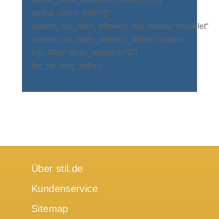
global_colors_info=“{}“
custom_css_main_element_last_edited=“on|tablet“
custom_css_main_element_tablet=“margin-
top:-30px“ sticky_enabled=“0″]
[/et_pb_blog_extras]
Über stil.de
Kundenservice
Sitemap