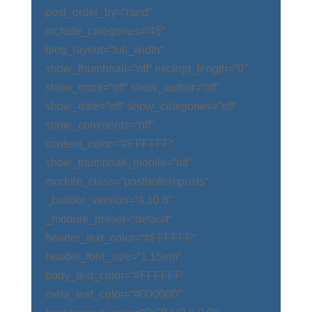
post_order_by=“rand“
include_categories=“45″
blog_layout=“full_width“
show_thumbnail=“off“ excerpt_length=“0″
show_more=“off“ show_author=“off“
show_date=“off“ show_categories=“off“
show_comments=“off“
content_color=“#FFFFFF“
show_thumbnail_mobile=“off“
module_class=“postbottomposts“
_builder_version=“4.10.8″
_module_preset=“default“
header_text_color=“#FFFFFF“
header_font_size=“1.15em“
body_text_color=“#FFFFFF“
meta_text_color=“#000000″