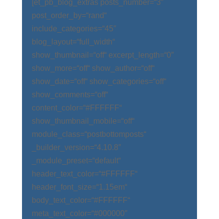
[et_pb_blog_extras posts_number=“3″
post_order_by=“rand“
include_categories=“45″
blog_layout=“full_width“
show_thumbnail=“off“ excerpt_length=“0″
show_more=“off“ show_author=“off“
show_date=“off“ show_categories=“off“
show_comments=“off“
content_color=“#FFFFFF“
show_thumbnail_mobile=“off“
module_class=“postbottomposts“
_builder_version=“4.10.8″
_module_preset=“default“
header_text_color=“#FFFFFF“
header_font_size=“1.15em“
body_text_color=“#FFFFFF“
meta_text_color=“#000000″