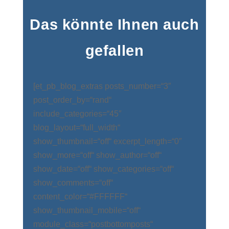
Das könnte Ihnen auch
gefallen
[et_pb_blog_extras posts_number=“3″
post_order_by=“rand“
include_categories=“45″
blog_layout=“full_width“
show_thumbnail=“off“ excerpt_length=“0″
show_more=“off“ show_author=“off“
show_date=“off“ show_categories=“off“
show_comments=“off“
content_color=“#FFFFFF“
show_thumbnail_mobile=“off“
module_class=“postbottomposts“