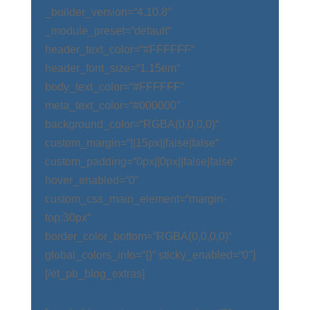
_builder_version=“4.10.8″
_module_preset=“default“
header_text_color=“#FFFFFF“
header_font_size=“1.15em“
body_text_color=“#FFFFFF“
meta_text_color=“#000000″
background_color=“RGBA(0,0,0,0)“
custom_margin=“||15px||false|false“
custom_padding=“0px||0px||false|false“
hover_enabled=“0″
custom_css_main_element=“margin-
top:30px“
border_color_bottom=“RGBA(0,0,0,0)“
global_colors_info=“{}“ sticky_enabled=“0″]
[/et_pb_blog_extras]