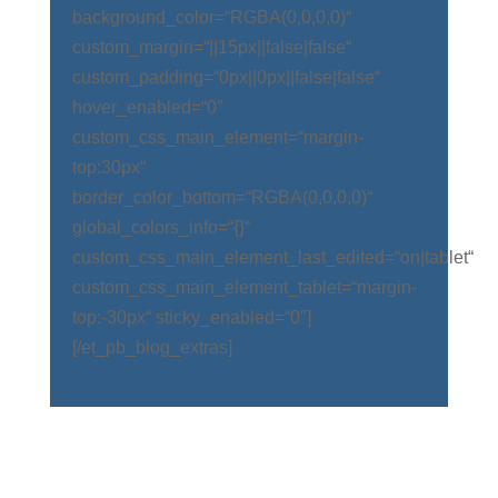
background_color=“RGBA(0,0,0,0)“
custom_margin=“||15px||false|false“
custom_padding=“0px||0px||false|false“
hover_enabled=“0″
custom_css_main_element=“margin-
top:30px“
border_color_bottom=“RGBA(0,0,0,0)“
global_colors_info=“{}“
custom_css_main_element_last_edited=“on|tablet“
custom_css_main_element_tablet=“margin-
top:-30px“ sticky_enabled=“0″]
[/et_pb_blog_extras]