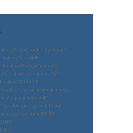
n
mber=“3″ post_order_by=“rand“
_layout=“full_width“
t_length=“0″ show_more=“off“
“off“ show_categories=“off“
t_color=“#FFFFFF“
“ module_class=“postbottomposts“
odule_preset=“default“
“ header_font_size=“1.15em“
meta_text_color=“#000000″
,0,0)“
false“