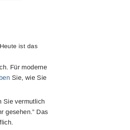
Heute ist das
isch. Für moderne
iben
Sie, wie Sie
n Sie vermutlich
hr gesehen.” Das
lich.