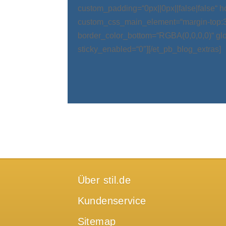
custom_padding=“0px||0px||false|false“ 
custom_css_main_element=“margin-top:
border_color_bottom=“RGBA(0,0,0,0)“ glo
sticky_enabled=“0″][/et_pb_blog_extras]
Über stil.de
Kundenservice
Sitemap