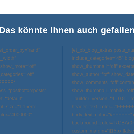
Das könnte Ihnen auch gefalle
st_order_by=“rand“
[et_pb_blog_extras posts_nu
l_width“
include_categories=“45″ blog
 show_more=“off“
show_thumbnail=“off“ excerp
categories=“off“
show_author=“off“ show_date=
FFFFFF“
show_comments=“off“ conten
ss=“postbottomposts“
show_thumbnail_mobile=“off
t=“default“
_builder_version=“4.10.8″ _m
nt_size=“1.15em“
header_text_color=“#FFFFFF
olor=“#000000″
body_text_color=“#FFFFFF“ 
background_color=“RGBA(0,0
custom_margin=“||15px||false|