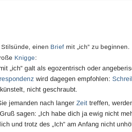
 Stilsünde, einen
Brief
mit „ich” zu beginnen. 
große
Knigge
:
mit „ich” galt als egozentrisch oder angeber
respondenz
wird dagegen empfohlen:
Schre
ünstelt, nicht geschraubt.
Sie jemanden nach langer
Zeit
treffen, werde
Gruß sagen: „Ich habe dich ja ewig nicht me
lich und trotz des „Ich” am Anfang nicht unhöf