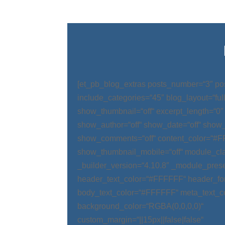
[et_pb_blog_extras posts_number=“3″ po
include_categories=“45″ blog_layout=“ful
show_thumbnail=“off“ excerpt_length=“0″
show_author=“off“ show_date=“off“ show_
show_comments=“off“ content_color=“#
show_thumbnail_mobile=“off“ module_cla
_builder_version=“4.10.8″ _module_prese
header_text_color=“#FFFFFF“ header_fo
body_text_color=“#FFFFFF“ meta_text_c
background_color=“RGBA(0,0,0,0)“
custom_margin=“||15px||false|false“