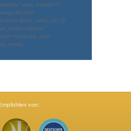
alse|false“ hover_enabled=“0″
argin-top:30px“
0,0,0)“ global_colors_info=“{}“
t_edited=“on|tablet“
blet=“margin-top:-30px“
log_extras]
Empfohlen von: