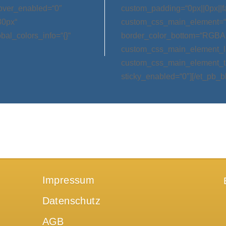
hover_enabled=“0″
custom_padding=“0px||0px||f
30px“
custom_css_main_element=“m
bal_colors_info=“{}“
border_color_bottom=“RGBA(0,
custom_css_main_element_las
custom_css_main_element_ta
sticky_enabled=“0″][/et_pb_b
Impressum
Datenschutz
AGB