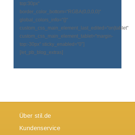
top:30px“
border_color_bottom=“RGBA(0,0,0,0)“
global_colors_info=“{}“
custom_css_main_element_last_edited=“on|tablet“
custom_css_main_element_tablet=“margin-
top:-30px“ sticky_enabled=“0″]
[/et_pb_blog_extras]
Über stil.de
Kundenservice