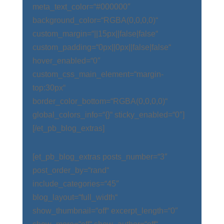
meta_text_color=“#000000″
background_color=“RGBA(0,0,0,0)“
custom_margin=“||15px||false|false“
custom_padding=“0px||0px||false|false“
hover_enabled=“0″
custom_css_main_element=“margin-
top:30px“
border_color_bottom=“RGBA(0,0,0,0)“
global_colors_info=“{}“ sticky_enabled=“0″]
[/et_pb_blog_extras]
[et_pb_blog_extras posts_number=“3″
post_order_by=“rand“
include_categories=“45″
blog_layout=“full_width“
show_thumbnail=“off“ excerpt_length=“0″