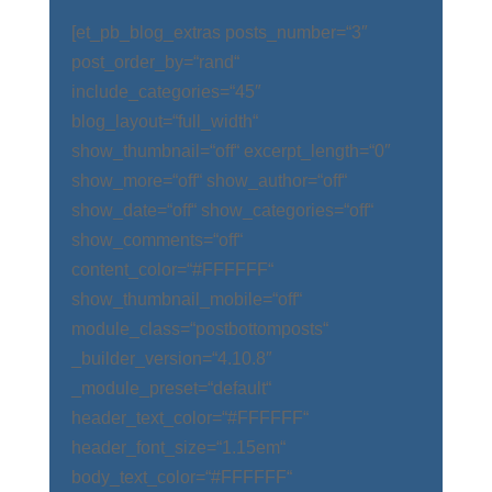
[et_pb_blog_extras posts_number=“3″
post_order_by=“rand“
include_categories=“45″
blog_layout=“full_width“
show_thumbnail=“off“ excerpt_length=“0″
show_more=“off“ show_author=“off“
show_date=“off“ show_categories=“off“
show_comments=“off“
content_color=“#FFFFFF“
show_thumbnail_mobile=“off“
module_class=“postbottomposts“
_builder_version=“4.10.8″
_module_preset=“default“
header_text_color=“#FFFFFF“
header_font_size=“1.15em“
body_text_color=“#FFFFFF“