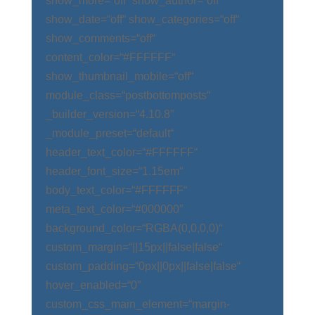
show_more=“off“ show_author=“off“
show_date=“off“ show_categories=“off“
show_comments=“off“
content_color=“#FFFFFF“
show_thumbnail_mobile=“off“
module_class=“postbottomposts“
_builder_version=“4.10.8″
_module_preset=“default“
header_text_color=“#FFFFFF“
header_font_size=“1.15em“
body_text_color=“#FFFFFF“
meta_text_color=“#000000″
background_color=“RGBA(0,0,0,0)“
custom_margin=“||15px||false|false“
custom_padding=“0px||0px||false|false“
hover_enabled=“0″
custom_css_main_element=“margin-