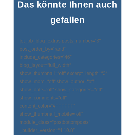
Das könnte Ihnen auch
gefallen
[et_pb_blog_extras posts_number=“3″
post_order_by=“rand“
include_categories=“46″
blog_layout=“full_width“
show_thumbnail=“off“ excerpt_length=“0″
show_more=“off“ show_author=“off“
show_date=“off“ show_categories=“off“
show_comments=“off“
content_color=“#FFFFFF“
show_thumbnail_mobile=“off“
module_class=“postbottomposts“
_builder_version=“4.10.8″