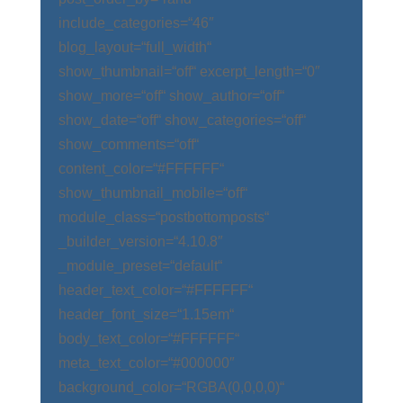
include_categories=“46″
blog_layout=“full_width“
show_thumbnail=“off“ excerpt_length=“0″
show_more=“off“ show_author=“off“
show_date=“off“ show_categories=“off“
show_comments=“off“
content_color=“#FFFFFF“
show_thumbnail_mobile=“off“
module_class=“postbottomposts“
_builder_version=“4.10.8″
_module_preset=“default“
header_text_color=“#FFFFFF“
header_font_size=“1.15em“
body_text_color=“#FFFFFF“
meta_text_color=“#000000″
background_color=“RGBA(0,0,0,0)“