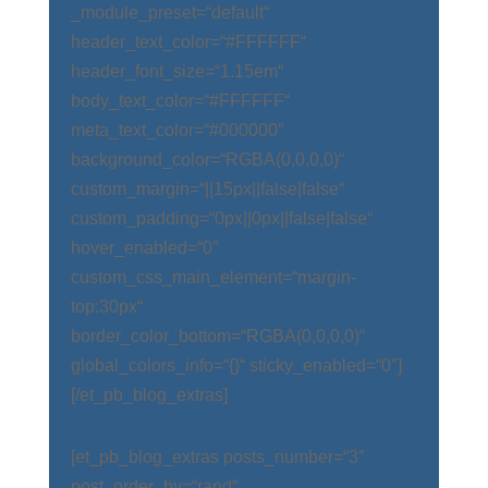
_module_preset=“default“
header_text_color=“#FFFFFF“
header_font_size=“1.15em“
body_text_color=“#FFFFFF“
meta_text_color=“#000000″
background_color=“RGBA(0,0,0,0)“
custom_margin=“||15px||false|false“
custom_padding=“0px||0px||false|false“
hover_enabled=“0″
custom_css_main_element=“margin-
top:30px“
border_color_bottom=“RGBA(0,0,0,0)“
global_colors_info=“{}“ sticky_enabled=“0″]
[/et_pb_blog_extras]
[et_pb_blog_extras posts_number=“3″
post_order_by=“rand“