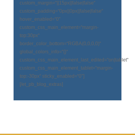
custom_margin=“||15px||false|false“
custom_padding=“0px||0px||false|false“
hover_enabled=“0″
custom_css_main_element=“margin-
top:30px“
border_color_bottom=“RGBA(0,0,0,0)“
global_colors_info=“{}“
custom_css_main_element_last_edited=“on|tablet“
custom_css_main_element_tablet=“margin-
top:-30px“ sticky_enabled=“0″]
[/et_pb_blog_extras]