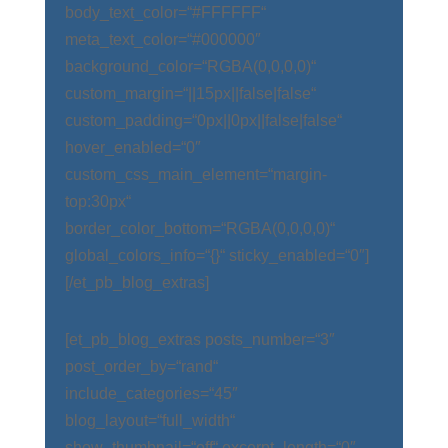
body_text_color=“#FFFFFF“
meta_text_color=“#000000″
background_color=“RGBA(0,0,0,0)“
custom_margin=“||15px||false|false“
custom_padding=“0px||0px||false|false“
hover_enabled=“0″
custom_css_main_element=“margin-
top:30px“
border_color_bottom=“RGBA(0,0,0,0)“
global_colors_info=“{}“ sticky_enabled=“0″]
[/et_pb_blog_extras]
[et_pb_blog_extras posts_number=“3″
post_order_by=“rand“
include_categories=“45″
blog_layout=“full_width“
show_thumbnail=“off“ excerpt_length=“0″