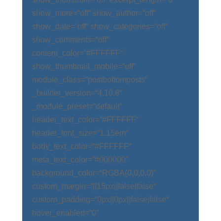
show_more=“off“ show_author=“off“
show_date=“off“ show_categories=“off“
show_comments=“off“
content_color=“#FFFFFF“
show_thumbnail_mobile=“off“
module_class=“postbottomposts“
_builder_version=“4.10.8″
_module_preset=“default“
header_text_color=“#FFFFFF“
header_font_size=“1.15em“
body_text_color=“#FFFFFF“
meta_text_color=“#000000″
background_color=“RGBA(0,0,0,0)“
custom_margin=“||15px||false|false“
custom_padding=“0px||0px||false|false“
hover_enabled=“0″