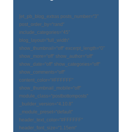
[et_pb_blog_extras posts_number=“3″
post_order_by=“rand“
include_categories=“45″
blog_layout=“full_width“
show_thumbnail=“off“ excerpt_length=“0″
show_more=“off“ show_author=“off“
show_date=“off“ show_categories=“off“
show_comments=“off“
content_color=“#FFFFFF“
show_thumbnail_mobile=“off“
module_class=“postbottomposts“
_builder_version=“4.10.8″
_module_preset=“default“
header_text_color=“#FFFFFF“
header_font_size=“1.15em“