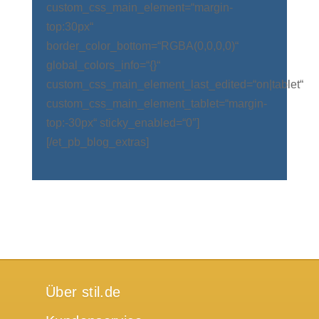
custom_css_main_element=“margin-
top:30px“
border_color_bottom=“RGBA(0,0,0,0)“
global_colors_info=“{}“
custom_css_main_element_last_edited=“on|tablet“
custom_css_main_element_tablet=“margin-
top:-30px“ sticky_enabled=“0″]
[/et_pb_blog_extras]
Über stil.de