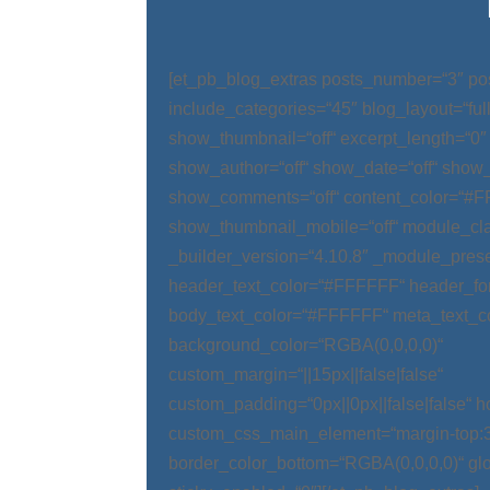
[et_pb_blog_extras posts_number=“3″ po
include_categories=“45″ blog_layout=“ful
show_thumbnail=“off“ excerpt_length=“0″
show_author=“off“ show_date=“off“ show_
show_comments=“off“ content_color=“#
show_thumbnail_mobile=“off“ module_cla
_builder_version=“4.10.8″ _module_prese
header_text_color=“#FFFFFF“ header_fo
body_text_color=“#FFFFFF“ meta_text_c
background_color=“RGBA(0,0,0,0)“
custom_margin=“||15px||false|false“
custom_padding=“0px||0px||false|false“ 
custom_css_main_element=“margin-top:
border_color_bottom=“RGBA(0,0,0,0)“ glo