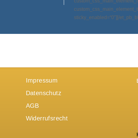
custom_css_main_element_las
custom_css_main_element_ta
sticky_enabled=“0″][/et_pb_b
Impressum
Datenschutz
AGB
Widerrufsrecht