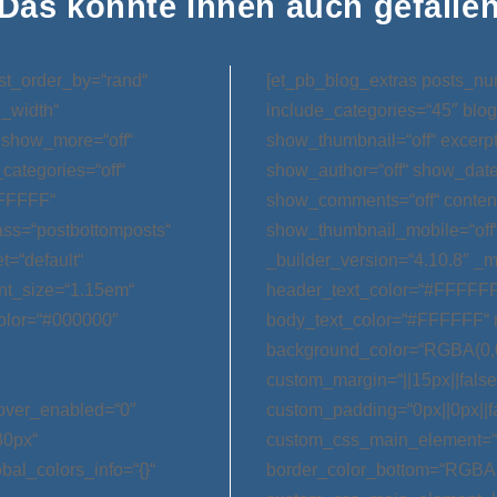
Das könnte Ihnen auch gefalle
st_order_by=“rand“
[et_pb_blog_extras posts_nu
l_width“
include_categories=“45″ blog
 show_more=“off“
show_thumbnail=“off“ excerp
categories=“off“
show_author=“off“ show_date=
FFFFFF“
show_comments=“off“ conten
ss=“postbottomposts“
show_thumbnail_mobile=“off
t=“default“
_builder_version=“4.10.8″ _m
nt_size=“1.15em“
header_text_color=“#FFFFFF
olor=“#000000″
body_text_color=“#FFFFFF“ 
background_color=“RGBA(0,0
custom_margin=“||15px||false|
hover_enabled=“0″
custom_padding=“0px||0px||f
30px“
custom_css_main_element=“m
bal_colors_info=“{}“
border_color_bottom=“RGBA(0,