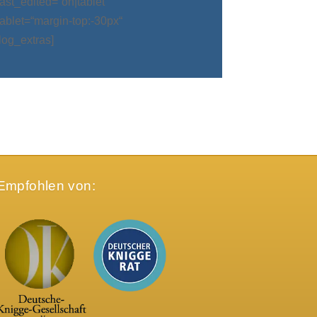
t_edited=“on|tablet“
blet=“margin-top:-30px“
log_extras]
Empfohlen von: