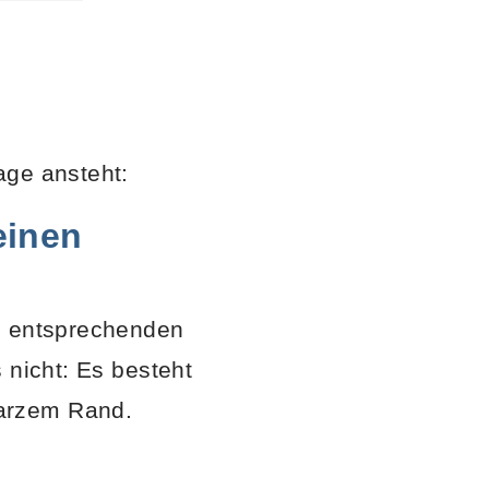
age ansteht:
einen
nd entsprechenden
 nicht: Es besteht
warzem Rand.