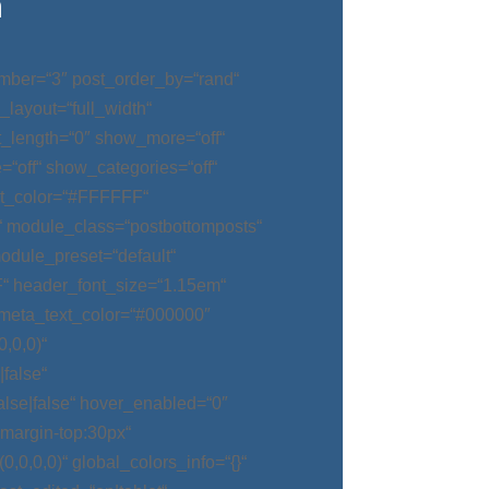
n
mber=“3″ post_order_by=“rand“
_layout=“full_width“
t_length=“0″ show_more=“off“
“off“ show_categories=“off“
t_color=“#FFFFFF“
“ module_class=“postbottomposts“
odule_preset=“default“
“ header_font_size=“1.15em“
meta_text_color=“#000000″
,0,0)“
false“
alse|false“ hover_enabled=“0″
argin-top:30px“
0,0,0)“ global_colors_info=“{}“