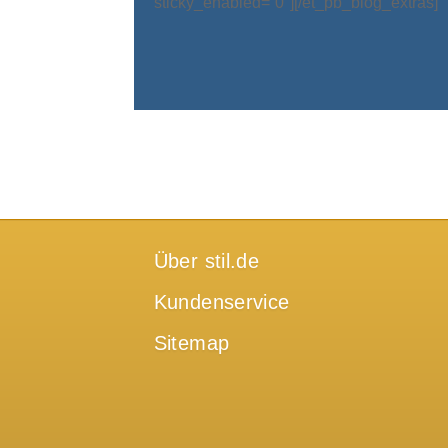
sticky_enabled=“0″][/et_pb_blog_extras]
Über stil.de
Kundenservice
Sitemap