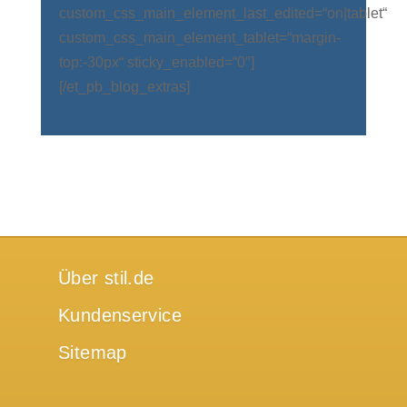
custom_css_main_element_last_edited=“on|tablet“
custom_css_main_element_tablet=“margin-
top:-30px“ sticky_enabled=“0″]
[/et_pb_blog_extras]
Über stil.de
Kundenservice
Sitemap