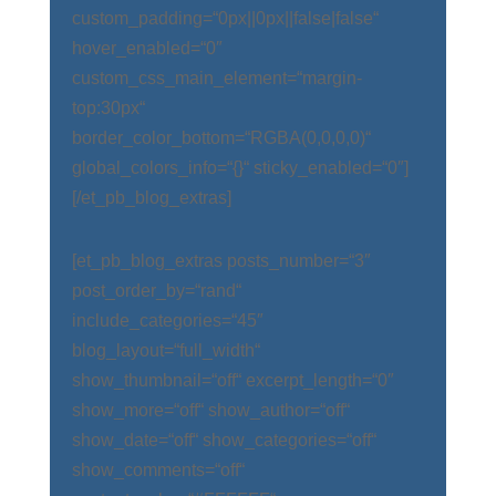
custom_padding=“0px||0px||false|false“
hover_enabled=“0″
custom_css_main_element=“margin-
top:30px“
border_color_bottom=“RGBA(0,0,0,0)“
global_colors_info=“{}“ sticky_enabled=“0″]
[/et_pb_blog_extras]
[et_pb_blog_extras posts_number=“3″
post_order_by=“rand“
include_categories=“45″
blog_layout=“full_width“
show_thumbnail=“off“ excerpt_length=“0″
show_more=“off“ show_author=“off“
show_date=“off“ show_categories=“off“
show_comments=“off“