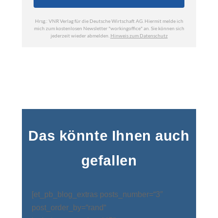
Das könnte Ihnen auch
gefallen
[et_pb_blog_extras posts_number=“3″
post_order_by=“rand“