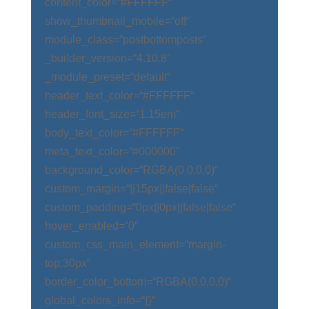
content_color=“#FFFFFF“
show_thumbnail_mobile=“off“
module_class=“postbottomposts“
_builder_version=“4.10.8″
_module_preset=“default“
header_text_color=“#FFFFFF“
header_font_size=“1.15em“
body_text_color=“#FFFFFF“
meta_text_color=“#000000″
background_color=“RGBA(0,0,0,0)“
custom_margin=“||15px||false|false“
custom_padding=“0px||0px||false|false“
hover_enabled=“0″
custom_css_main_element=“margin-
top:30px“
border_color_bottom=“RGBA(0,0,0,0)“
global_colors_info=“{}“