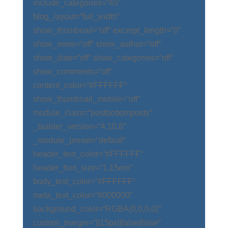
include_categories=“45″
blog_layout=“full_width“
show_thumbnail=“off“ excerpt_length=“0″
show_more=“off“ show_author=“off“
show_date=“off“ show_categories=“off“
show_comments=“off“
content_color=“#FFFFFF“
show_thumbnail_mobile=“off“
module_class=“postbottomposts“
_builder_version=“4.10.8″
_module_preset=“default“
header_text_color=“#FFFFFF“
header_font_size=“1.15em“
body_text_color=“#FFFFFF“
meta_text_color=“#000000″
background_color=“RGBA(0,0,0,0)“
custom_margin=“||15px||false|false“