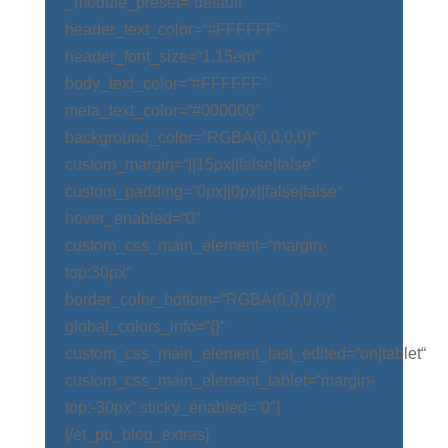
_module_preset=“default“
header_text_color=“#FFFFFF“
header_font_size=“1.15em“
body_text_color=“#FFFFFF“
meta_text_color=“#000000″
background_color=“RGBA(0,0,0,0)“
custom_margin=“||15px||false|false“
custom_padding=“0px||0px||false|false“
hover_enabled=“0″
custom_css_main_element=“margin-
top:30px“
border_color_bottom=“RGBA(0,0,0,0)“
global_colors_info=“{}“
custom_css_main_element_last_edited=“on|tablet“
custom_css_main_element_tablet=“margin-
top:-30px“ sticky_enabled=“0″]
[/et_pb_blog_extras]