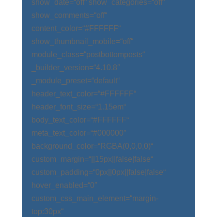
show_date=“off“ show_categories=“off“
show_comments=“off“
content_color=“#FFFFFF“
show_thumbnail_mobile=“off“
module_class=“postbottomposts“
_builder_version=“4.10.8″
_module_preset=“default“
header_text_color=“#FFFFFF“
header_font_size=“1.15em“
body_text_color=“#FFFFFF“
meta_text_color=“#000000″
background_color=“RGBA(0,0,0,0)“
custom_margin=“||15px||false|false“
custom_padding=“0px||0px||false|false“
hover_enabled=“0″
custom_css_main_element=“margin-
top:30px“