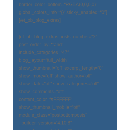
border_color_bottom=“RGBA(0,0,0,0)“
global_colors_info=“{}“ sticky_enabled=“0″]
[/et_pb_blog_extras]
[et_pb_blog_extras posts_number=“3″
post_order_by=“rand“
include_categories=“47″
blog_layout=“full_width“
show_thumbnail=“off“ excerpt_length=“0″
show_more=“off“ show_author=“off“
show_date=“off“ show_categories=“off“
show_comments=“off“
content_color=“#FFFFFF“
show_thumbnail_mobile=“off“
module_class=“postbottomposts“
_builder_version=“4.10.8″