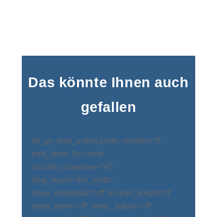
Das könnte Ihnen auch
gefallen
[et_pb_blog_extras posts_number=“3″
post_order_by=“rand“
include_categories=“47″
blog_layout=“full_width“
show_thumbnail=“off“ excerpt_length=“0″
show_more=“off“ show_author=“off“