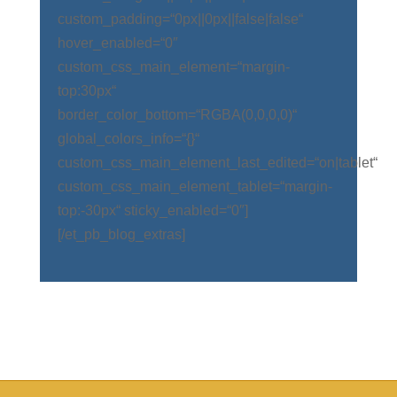
custom_padding=“0px||0px||false|false“
hover_enabled=“0″
custom_css_main_element=“margin-
top:30px“
border_color_bottom=“RGBA(0,0,0,0)“
global_colors_info=“{}“
custom_css_main_element_last_edited=“on|tablet“
custom_css_main_element_tablet=“margin-
top:-30px“ sticky_enabled=“0″]
[/et_pb_blog_extras]