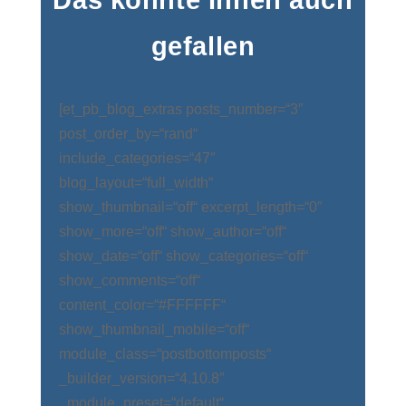
gefallen
[et_pb_blog_extras posts_number=“3″
post_order_by=“rand“
include_categories=“47″
blog_layout=“full_width“
show_thumbnail=“off“ excerpt_length=“0″
show_more=“off“ show_author=“off“
show_date=“off“ show_categories=“off“
show_comments=“off“
content_color=“#FFFFFF“
show_thumbnail_mobile=“off“
module_class=“postbottomposts“
_builder_version=“4.10.8″
_module_preset=“default“