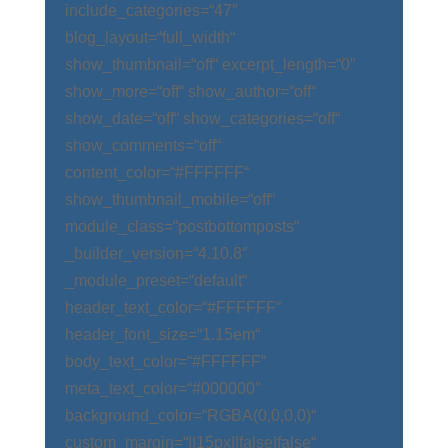
include_categories=“47″
blog_layout=“full_width“
show_thumbnail=“off“ excerpt_length=“0″
show_more=“off“ show_author=“off“
show_date=“off“ show_categories=“off“
show_comments=“off“
content_color=“#FFFFFF“
show_thumbnail_mobile=“off“
module_class=“postbottomposts“
_builder_version=“4.10.8″
_module_preset=“default“
header_text_color=“#FFFFFF“
header_font_size=“1.15em“
body_text_color=“#FFFFFF“
meta_text_color=“#000000″
background_color=“RGBA(0,0,0,0)“
custom_margin=“||15px||false|false“