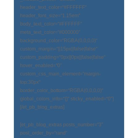
header_text_color=“#FFFFFF“
header_font_size=“1.15em“
body_text_color=“#FFFFFF“
meta_text_color=“#000000″
background_color=“RGBA(0,0,0,0)“
custom_margin=“||15px||false|false“
custom_padding=“0px||0px||false|false“
hover_enabled=“0″
custom_css_main_element=“margin-
top:30px“
border_color_bottom=“RGBA(0,0,0,0)“
global_colors_info=“{}“ sticky_enabled=“0″]
[/et_pb_blog_extras]
[et_pb_blog_extras posts_number=“3″
post_order_by=“rand“