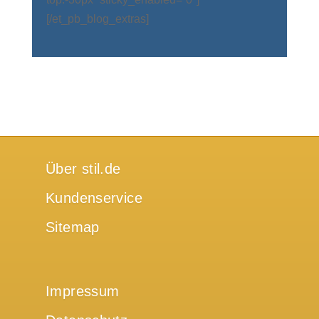
[/et_pb_blog_extras]
Über stil.de
Kundenservice
Sitemap
Impressum