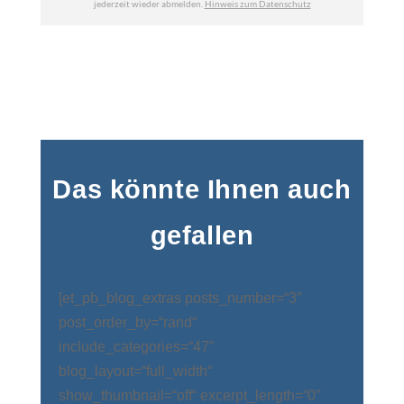
Das könnte Ihnen auch
gefallen
[et_pb_blog_extras posts_number=“3″
post_order_by=“rand“
include_categories=“47″
blog_layout=“full_width“
show_thumbnail=“off“ excerpt_length=“0″