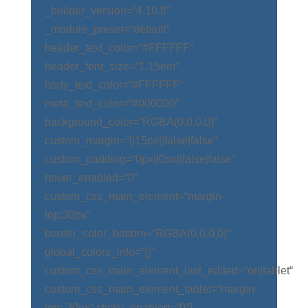
_builder_version=“4.10.8″
_module_preset=“default“
header_text_color=“#FFFFFF“
header_font_size=“1.15em“
body_text_color=“#FFFFFF“
meta_text_color=“#000000″
background_color=“RGBA(0,0,0,0)“
custom_margin=“||15px||false|false“
custom_padding=“0px||0px||false|false“
hover_enabled=“0″
custom_css_main_element=“margin-
top:30px“
border_color_bottom=“RGBA(0,0,0,0)“
global_colors_info=“{}“
custom_css_main_element_last_edited=“on|tablet“
custom_css_main_element_tablet=“margin-
top:-30px“ sticky_enabled=“0″]