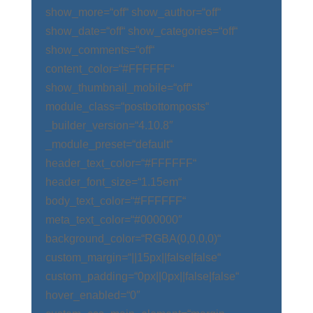
show_more=“off“ show_author=“off“
show_date=“off“ show_categories=“off“
show_comments=“off“
content_color=“#FFFFFF“
show_thumbnail_mobile=“off“
module_class=“postbottomposts“
_builder_version=“4.10.8″
_module_preset=“default“
header_text_color=“#FFFFFF“
header_font_size=“1.15em“
body_text_color=“#FFFFFF“
meta_text_color=“#000000″
background_color=“RGBA(0,0,0,0)“
custom_margin=“||15px||false|false“
custom_padding=“0px||0px||false|false“
hover_enabled=“0″