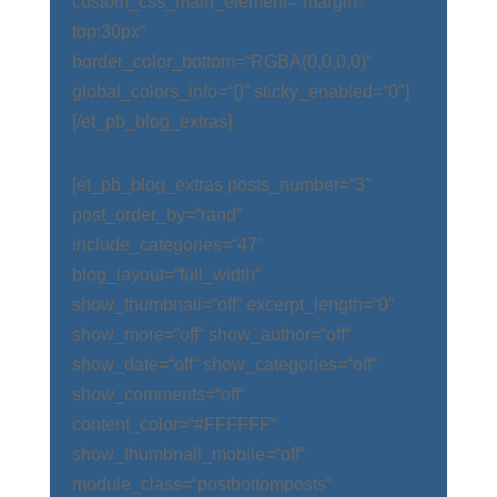
custom_css_main_element=“margin-
top:30px“
border_color_bottom=“RGBA(0,0,0,0)“
global_colors_info=“{}“ sticky_enabled=“0″]
[/et_pb_blog_extras]
[et_pb_blog_extras posts_number=“3″
post_order_by=“rand“
include_categories=“47″
blog_layout=“full_width“
show_thumbnail=“off“ excerpt_length=“0″
show_more=“off“ show_author=“off“
show_date=“off“ show_categories=“off“
show_comments=“off“
content_color=“#FFFFFF“
show_thumbnail_mobile=“off“
module_class=“postbottomposts“