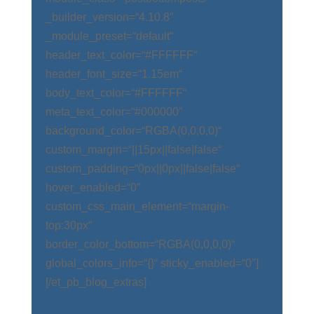
_builder_version=“4.10.8″
_module_preset=“default“
header_text_color=“#FFFFFF“
header_font_size=“1.15em“
body_text_color=“#FFFFFF“
meta_text_color=“#000000″
background_color=“RGBA(0,0,0,0)“
custom_margin=“||15px||false|false“
custom_padding=“0px||0px||false|false“
hover_enabled=“0″
custom_css_main_element=“margin-
top:30px“
border_color_bottom=“RGBA(0,0,0,0)“
global_colors_info=“{}“ sticky_enabled=“0″]
[/et_pb_blog_extras]