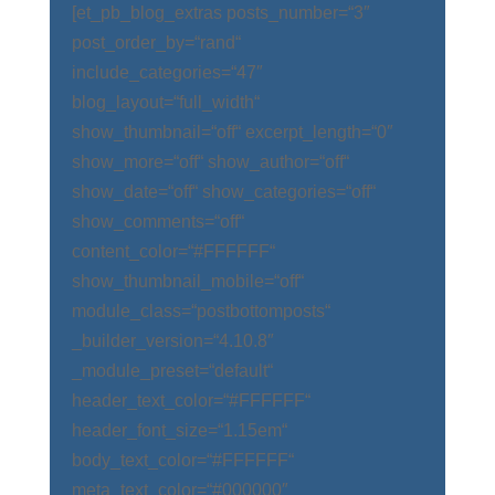
[et_pb_blog_extras posts_number=“3″
post_order_by=“rand“
include_categories=“47″
blog_layout=“full_width“
show_thumbnail=“off“ excerpt_length=“0″
show_more=“off“ show_author=“off“
show_date=“off“ show_categories=“off“
show_comments=“off“
content_color=“#FFFFFF“
show_thumbnail_mobile=“off“
module_class=“postbottomposts“
_builder_version=“4.10.8″
_module_preset=“default“
header_text_color=“#FFFFFF“
header_font_size=“1.15em“
body_text_color=“#FFFFFF“
meta_text_color=“#000000″