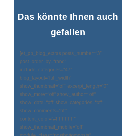
Das könnte Ihnen auch
gefallen
[et_pb_blog_extras posts_number=“3″
post_order_by=“rand“
include_categories=“47″
blog_layout=“full_width“
show_thumbnail=“off“ excerpt_length=“0″
show_more=“off“ show_author=“off“
show_date=“off“ show_categories=“off“
show_comments=“off“
content_color=“#FFFFFF“
show_thumbnail_mobile=“off“
module_class=“postbottomposts“