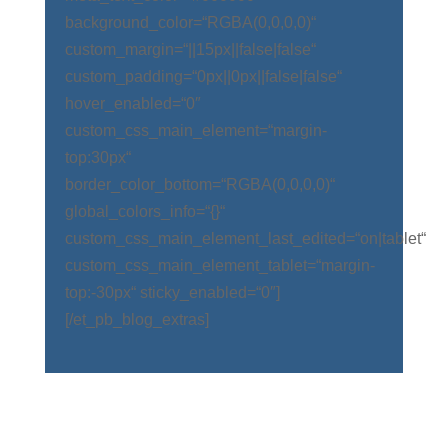
background_color=“RGBA(0,0,0,0)“
custom_margin=“||15px||false|false“
custom_padding=“0px||0px||false|false“
hover_enabled=“0″
custom_css_main_element=“margin-
top:30px“
border_color_bottom=“RGBA(0,0,0,0)“
global_colors_info=“{}“
custom_css_main_element_last_edited=“on|tablet“
custom_css_main_element_tablet=“margin-
top:-30px“ sticky_enabled=“0″]
[/et_pb_blog_extras]