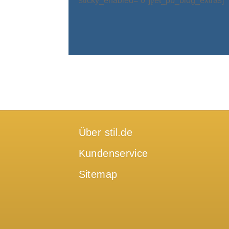
sticky_enabled=“0″][/et_pb_blog_extras]
Über stil.de
Kundenservice
Sitemap