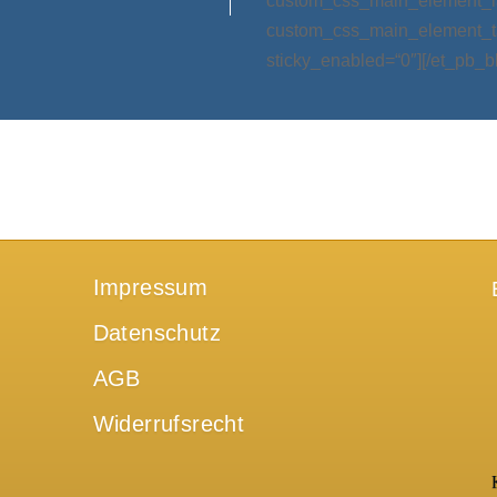
custom_css_main_element_las
custom_css_main_element_ta
sticky_enabled=“0″][/et_pb_b
Impressum
Datenschutz
AGB
Widerrufsrecht