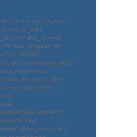
n
mber=“3″ post_order_by=“rand“
_layout=“full_width“
t_length=“0″ show_more=“off“
“off“ show_categories=“off“
t_color=“#FFFFFF“
“ module_class=“postbottomposts“
odule_preset=“default“
“ header_font_size=“1.15em“
meta_text_color=“#000000″
,0,0)“
false“
alse|false“ hover_enabled=“0″
argin-top:30px“
0,0,0)“ global_colors_info=“{}“