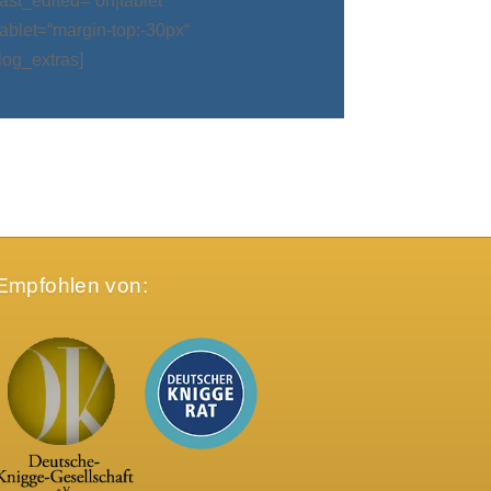
t_edited=“on|tablet“
blet=“margin-top:-30px“
log_extras]
Empfohlen von: