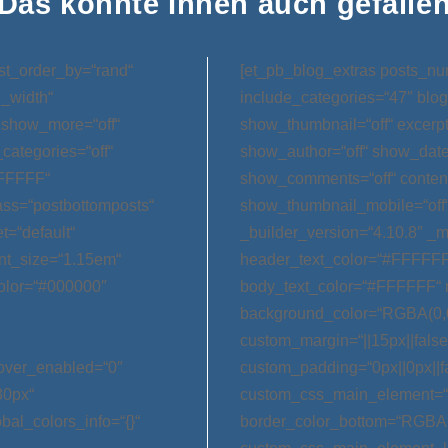
Das könnte Ihnen auch gefalle
st_order_by=“rand“
[et_pb_blog_extras posts_nu
l_width“
include_categories=“47″ blog
 show_more=“off“
show_thumbnail=“off“ excerp
categories=“off“
show_author=“off“ show_date=
FFFFFF“
show_comments=“off“ conten
ss=“postbottomposts“
show_thumbnail_mobile=“off
t=“default“
_builder_version=“4.10.8″ _m
nt_size=“1.15em“
header_text_color=“#FFFFFF
olor=“#000000″
body_text_color=“#FFFFFF“ 
background_color=“RGBA(0,0
custom_margin=“||15px||false|
hover_enabled=“0″
custom_padding=“0px||0px||f
30px“
custom_css_main_element=“m
bal_colors_info=“{}“
border_color_bottom=“RGBA(0,