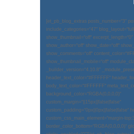
[et_pb_blog_extras posts_number=“3″ po
include_categories=“47″ blog_layout=“ful
show_thumbnail=“off“ excerpt_length=“0″
show_author=“off“ show_date=“off“ show_
show_comments=“off“ content_color=“#
show_thumbnail_mobile=“off“ module_cla
_builder_version=“4.10.8″ _module_prese
header_text_color=“#FFFFFF“ header_fo
body_text_color=“#FFFFFF“ meta_text_c
background_color=“RGBA(0,0,0,0)“
custom_margin=“||15px||false|false“
custom_padding=“0px||0px||false|false“ 
custom_css_main_element=“margin-top:
border_color_bottom=“RGBA(0,0,0,0)“ glo