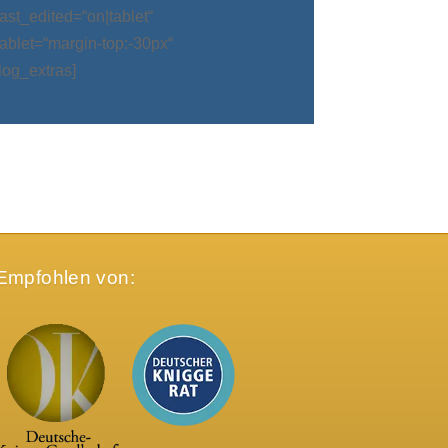
t_edited=“on|tablet“
blet=“margin-top:-30px“
log_extras]
Empfohlen von: