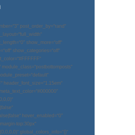
n
mber=“3″ post_order_by=“rand“
_layout=“full_width“
t_length=“0″ show_more=“off“
“off“ show_categories=“off“
t_color=“#FFFFFF“
“ module_class=“postbottomposts“
odule_preset=“default“
“ header_font_size=“1.15em“
meta_text_color=“#000000″
,0,0)“
false“
alse|false“ hover_enabled=“0″
argin-top:30px“
0,0,0)“ global_colors_info=“{}“