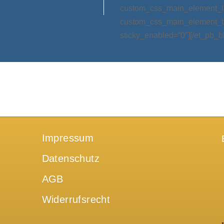
custom_css_main_element_las
custom_css_main_element_ta
sticky_enabled=“0″][/et_pb_b
Impressum
Datenschutz
AGB
Widerrufsrecht