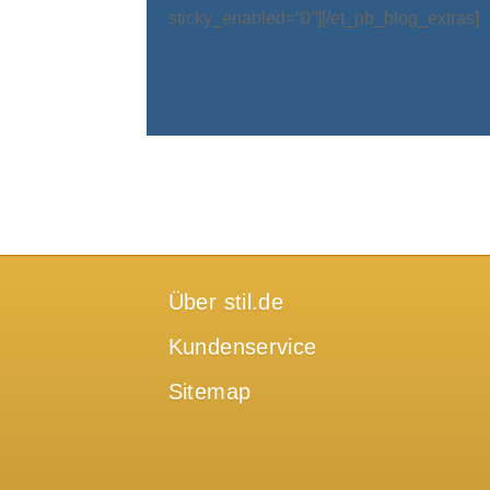
sticky_enabled=“0″][/et_pb_blog_extras]
Über stil.de
Kundenservice
Sitemap