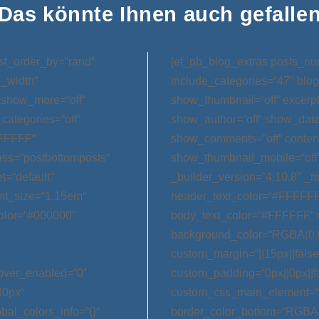
Das könnte Ihnen auch gefalle
st_order_by=“rand“
[et_pb_blog_extras posts_nu
l_width“
include_categories=“47″ blog
 show_more=“off“
show_thumbnail=“off“ excerp
categories=“off“
show_author=“off“ show_date=
FFFFFF“
show_comments=“off“ conten
ss=“postbottomposts“
show_thumbnail_mobile=“off
t=“default“
_builder_version=“4.10.8″ _m
nt_size=“1.15em“
header_text_color=“#FFFFFF
olor=“#000000″
body_text_color=“#FFFFFF“ 
background_color=“RGBA(0,0
custom_margin=“||15px||false|
hover_enabled=“0″
custom_padding=“0px||0px||f
30px“
custom_css_main_element=“m
bal_colors_info=“{}“
border_color_bottom=“RGBA(0,