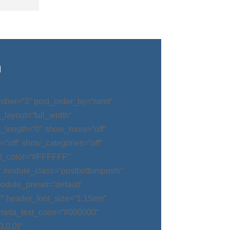
n
mber=“3″ post_order_by=“rand“
_layout=“full_width“
t_length=“0″ show_more=“off“
“off“ show_categories=“off“
t_color=“#FFFFFF“
“ module_class=“postbottomposts“
odule_preset=“default“
“ header_font_size=“1.15em“
meta_text_color=“#000000″
,0,0)“