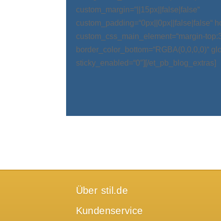
custom_margin=“||15px||false|false“
custom_padding=“0px||0px||false|false“ 
custom_css_main_element=“margin-top:
border_color_bottom=“RGBA(0,0,0,0)“ glo
sticky_enabled=“0″][/et_pb_blog_extras]
Über stil.de
Kundenservice