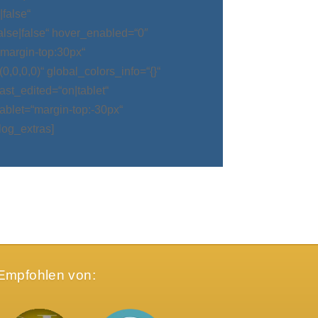
false“
alse|false“ hover_enabled=“0″
argin-top:30px“
0,0,0)“ global_colors_info=“{}“
t_edited=“on|tablet“
blet=“margin-top:-30px“
log_extras]
Empfohlen von: