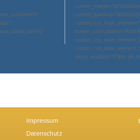
custom_margin=“||15px||false|
hover_enabled=“0″
custom_padding=“0px||0px||f
30px“
custom_css_main_element=“m
bal_colors_info=“{}“
border_color_bottom=“RGBA(0,
custom_css_main_element_las
custom_css_main_element_ta
sticky_enabled=“0″][/et_pb_b
Impressum
Datenschutz