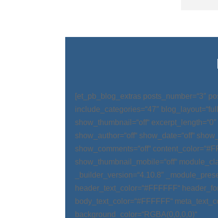
[et_pb_blog_extras posts_number=“3″ po
include_categories=“47″ blog_layout=“ful
show_thumbnail=“off“ excerpt_length=“0″
show_author=“off“ show_date=“off“ show_
show_comments=“off“ content_color=“#
show_thumbnail_mobile=“off“ module_cla
_builder_version=“4.10.8″ _module_prese
header_text_color=“#FFFFFF“ header_fo
body_text_color=“#FFFFFF“ meta_text_c
background_color=“RGBA(0,0,0,0)“