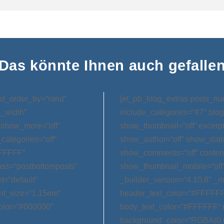
Das könnte Ihnen auch gefalle
st_order_by=“rand“
[et_pb_blog_extras posts_nu
l_width“
include_categories=“47″ blog
 show_more=“off“
show_thumbnail=“off“ excerp
categories=“off“
show_author=“off“ show_date=
FFFFFF“
show_comments=“off“ conten
ss=“postbottomposts“
show_thumbnail_mobile=“off
t=“default“
_builder_version=“4.10.8″ _m
nt_size=“1.15em“
header_text_color=“#FFFFFF
olor=“#000000″
body_text_color=“#FFFFFF“ 
background_color=“RGBA(0,0