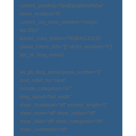
custom_padding=“0px||0px||false|false“
hover_enabled=“0″
custom_css_main_element=“margin-
top:30px“
border_color_bottom=“RGBA(0,0,0,0)“
global_colors_info=“{}“ sticky_enabled=“0″]
[/et_pb_blog_extras]
[et_pb_blog_extras posts_number=“3″
post_order_by=“rand“
include_categories=“47″
blog_layout=“full_width“
show_thumbnail=“off“ excerpt_length=“0″
show_more=“off“ show_author=“off“
show_date=“off“ show_categories=“off“
show_comments=“off“