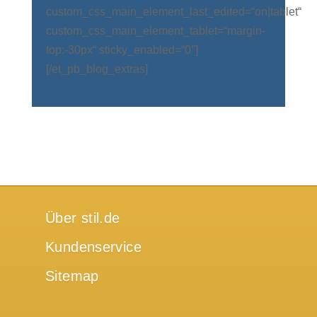
custom_css_main_element_last_edited=“on|tablet“
custom_css_main_element_tablet=“margin-
top:-30px“ sticky_enabled=“0″]
[/et_pb_blog_extras]
Über stil.de
Kundenservice
Sitemap