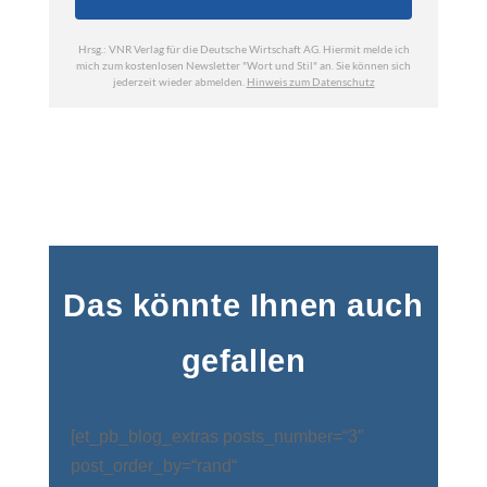
Das könnte Ihnen auch
gefallen
[et_pb_blog_extras posts_number=“3″
post_order_by=“rand“