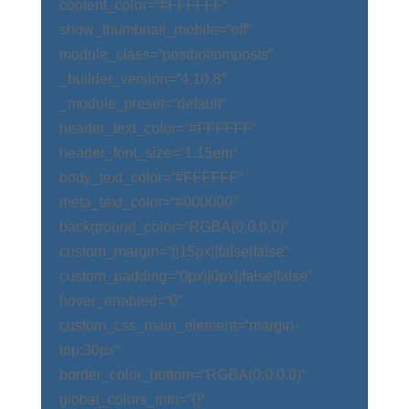
content_color=“#FFFFFF“
show_thumbnail_mobile=“off“
module_class=“postbottomposts“
_builder_version=“4.10.8″
_module_preset=“default“
header_text_color=“#FFFFFF“
header_font_size=“1.15em“
body_text_color=“#FFFFFF“
meta_text_color=“#000000″
background_color=“RGBA(0,0,0,0)“
custom_margin=“||15px||false|false“
custom_padding=“0px||0px||false|false“
hover_enabled=“0″
custom_css_main_element=“margin-
top:30px“
border_color_bottom=“RGBA(0,0,0,0)“
global_colors_info=“{}“