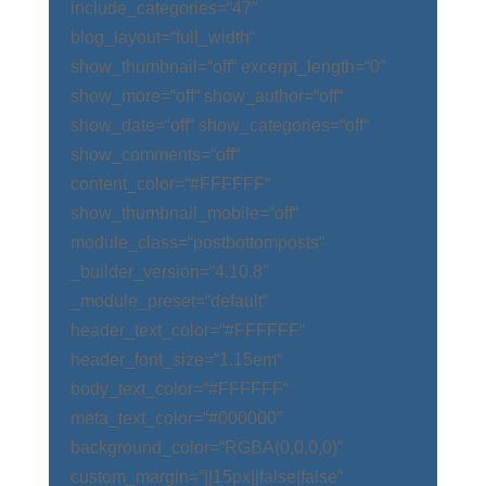
include_categories=“47″
blog_layout=“full_width“
show_thumbnail=“off“ excerpt_length=“0″
show_more=“off“ show_author=“off“
show_date=“off“ show_categories=“off“
show_comments=“off“
content_color=“#FFFFFF“
show_thumbnail_mobile=“off“
module_class=“postbottomposts“
_builder_version=“4.10.8″
_module_preset=“default“
header_text_color=“#FFFFFF“
header_font_size=“1.15em“
body_text_color=“#FFFFFF“
meta_text_color=“#000000″
background_color=“RGBA(0,0,0,0)“
custom_margin=“||15px||false|false“