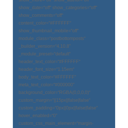
show_date=“off“ show_categories=“off“
show_comments=“off“
content_color=“#FFFFFF“
show_thumbnail_mobile=“off“
module_class=“postbottomposts“
_builder_version=“4.10.8″
_module_preset=“default“
header_text_color=“#FFFFFF“
header_font_size=“1.15em“
body_text_color=“#FFFFFF“
meta_text_color=“#000000″
background_color=“RGBA(0,0,0,0)“
custom_margin=“||15px||false|false“
custom_padding=“0px||0px||false|false“
hover_enabled=“0″
custom_css_main_element=“margin-