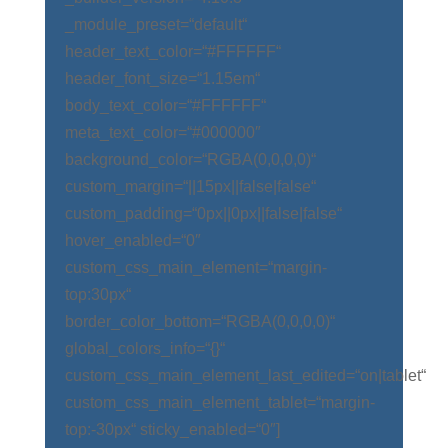
_module_preset=“default“
header_text_color=“#FFFFFF“
header_font_size=“1.15em“
body_text_color=“#FFFFFF“
meta_text_color=“#000000″
background_color=“RGBA(0,0,0,0)“
custom_margin=“||15px||false|false“
custom_padding=“0px||0px||false|false“
hover_enabled=“0″
custom_css_main_element=“margin-
top:30px“
border_color_bottom=“RGBA(0,0,0,0)“
global_colors_info=“{}“
custom_css_main_element_last_edited=“on|tablet“
custom_css_main_element_tablet=“margin-
top:-30px“ sticky_enabled=“0″]