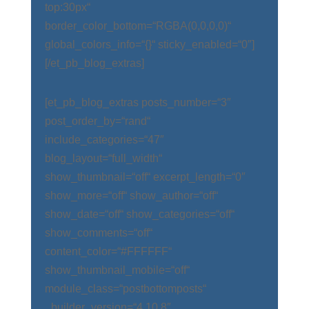
top:30px“
border_color_bottom=“RGBA(0,0,0,0)“
global_colors_info=“{}“ sticky_enabled=“0″]
[/et_pb_blog_extras]
[et_pb_blog_extras posts_number=“3″
post_order_by=“rand“
include_categories=“47″
blog_layout=“full_width“
show_thumbnail=“off“ excerpt_length=“0″
show_more=“off“ show_author=“off“
show_date=“off“ show_categories=“off“
show_comments=“off“
content_color=“#FFFFFF“
show_thumbnail_mobile=“off“
module_class=“postbottomposts“
_builder_version=“4.10.8″