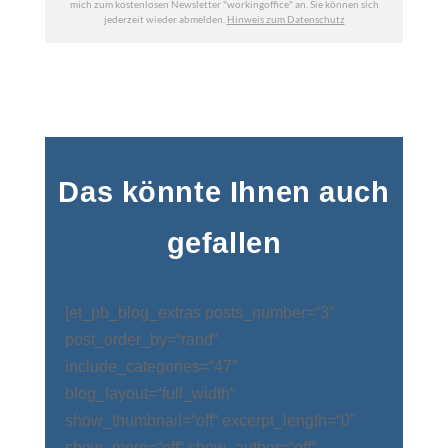
Das könnte Ihnen auch
gefallen
[et_pb_blog_extras posts_number=“3″
post_order_by=“rand“
include_categories=“47″
blog_layout=“full_width“
show_thumbnail=“off“ excerpt_length=“0″
show_more=“off“ show_author=“off“