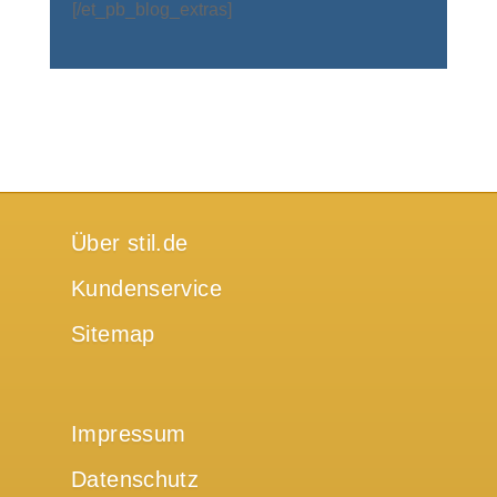
[/et_pb_blog_extras]
Über stil.de
Kundenservice
Sitemap
Impressum
Datenschutz