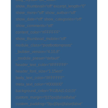
show_thumbnail=“off“ excerpt_length=“0″
show_more=“off“ show_author=“off“
show_date=“off“ show_categories=“off“
show_comments=“off“
content_color=“#FFFFFF“
show_thumbnail_mobile=“off“
module_class=“postbottomposts“
_builder_version=“4.10.8″
_module_preset=“default“
header_text_color=“#FFFFFF“
header_font_size=“1.15em“
body_text_color=“#FFFFFF“
meta_text_color=“#000000″
background_color=“RGBA(0,0,0,0)“
custom_margin=“||15px||false|false“
custom_padding=“0px||0px||false|false“