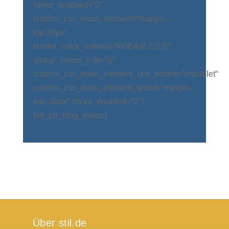
hover_enabled=“0″
custom_css_main_element=“margin-
top:30px“
border_color_bottom=“RGBA(0,0,0,0)“
global_colors_info=“{}“
custom_css_main_element_last_edited=“on|tablet“
custom_css_main_element_tablet=“margin-
top:-30px“ sticky_enabled=“0″]
[/et_pb_blog_extras]
Über stil.de