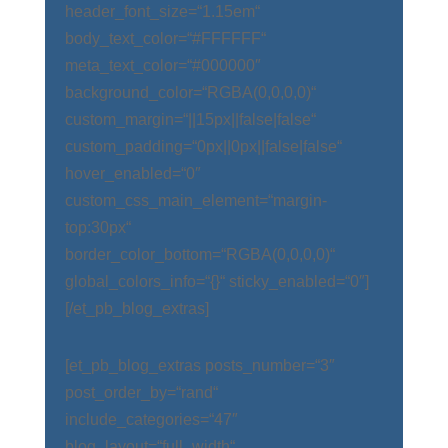
header_font_size=“1.15em“
body_text_color=“#FFFFFF“
meta_text_color=“#000000″
background_color=“RGBA(0,0,0,0)“
custom_margin=“||15px||false|false“
custom_padding=“0px||0px||false|false“
hover_enabled=“0″
custom_css_main_element=“margin-
top:30px“
border_color_bottom=“RGBA(0,0,0,0)“
global_colors_info=“{}“ sticky_enabled=“0″]
[/et_pb_blog_extras]
[et_pb_blog_extras posts_number=“3″
post_order_by=“rand“
include_categories=“47″
blog_layout=“full_width“