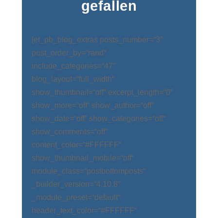
gefallen
[et_pb_blog_extras posts_number=“3″
post_order_by=“rand“
include_categories=“47″
blog_layout=“full_width“
show_thumbnail=“off“ excerpt_length=“0″
show_more=“off“ show_author=“off“
show_date=“off“ show_categories=“off“
show_comments=“off“
content_color=“#FFFFFF“
show_thumbnail_mobile=“off“
module_class=“postbottomposts“
_builder_version=“4.10.8″
_module_preset=“default“
header_text_color=“#FFFFFF“