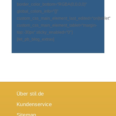
border_color_bottom=“RGBA(0,0,0,0)“
global_colors_info=“{}“
custom_css_main_element_last_edited=“on|tablet“
custom_css_main_element_tablet=“margin-
top:-30px“ sticky_enabled=“0″]
[/et_pb_blog_extras]
Über stil.de
Kundenservice
Sitemap