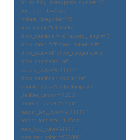
[et_pb_blog_extras posts_number=“3″
post_order_by=“rand“
include_categories=“46″
blog_layout=“full_width“
show_thumbnail=“off“ excerpt_length=“0″
show_more=“off“ show_author=“off“
show_date=“off“ show_categories=“off“
show_comments=“off“
content_color=“#FFFFFF“
show_thumbnail_mobile=“off“
module_class=“postbottomposts“
_builder_version=“4.10.8″
_module_preset=“default“
header_text_color=“#FFFFFF“
header_font_size=“1.15em“
body_text_color=“#FFFFFF“
meta_text_color=“#000000″