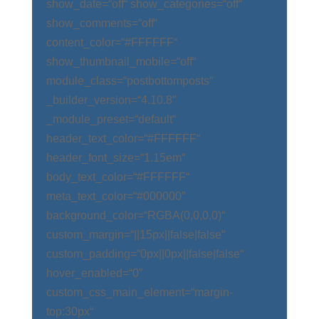
show_date=“off“ show_categories=“off“
show_comments=“off“
content_color=“#FFFFFF“
show_thumbnail_mobile=“off“
module_class=“postbottomposts“
_builder_version=“4.10.8″
_module_preset=“default“
header_text_color=“#FFFFFF“
header_font_size=“1.15em“
body_text_color=“#FFFFFF“
meta_text_color=“#000000″
background_color=“RGBA(0,0,0,0)“
custom_margin=“||15px||false|false“
custom_padding=“0px||0px||false|false“
hover_enabled=“0″
custom_css_main_element=“margin-
top:30px“