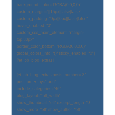
background_color=“RGBA(0,0,0,0)“
custom_margin=“||15px||false|false“
custom_padding=“0px||0px||false|false“
hover_enabled=“0″
custom_css_main_element=“margin-
top:30px“
border_color_bottom=“RGBA(0,0,0,0)“
global_colors_info=“{}“ sticky_enabled=“0″]
[/et_pb_blog_extras]
[et_pb_blog_extras posts_number=“3″
post_order_by=“rand“
include_categories=“46″
blog_layout=“full_width“
show_thumbnail=“off“ excerpt_length=“0″
show_more=“off“ show_author=“off“