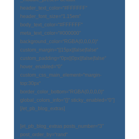
header_text_color=“#FFFFFF“
header_font_size=“1.15em“
body_text_color=“#FFFFFF“
meta_text_color=“#000000″
background_color=“RGBA(0,0,0,0)“
custom_margin=“||15px||false|false“
custom_padding=“0px||0px||false|false“
hover_enabled=“0″
custom_css_main_element=“margin-
top:30px“
border_color_bottom=“RGBA(0,0,0,0)“
global_colors_info=“{}“ sticky_enabled=“0″]
[/et_pb_blog_extras]
[et_pb_blog_extras posts_number=“3″
post_order_by=“rand“