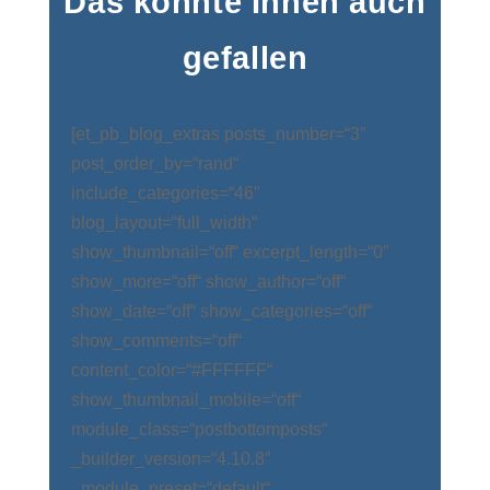
Das könnte Ihnen auch
gefallen
[et_pb_blog_extras posts_number=“3″
post_order_by=“rand“
include_categories=“46″
blog_layout=“full_width“
show_thumbnail=“off“ excerpt_length=“0″
show_more=“off“ show_author=“off“
show_date=“off“ show_categories=“off“
show_comments=“off“
content_color=“#FFFFFF“
show_thumbnail_mobile=“off“
module_class=“postbottomposts“
_builder_version=“4.10.8″
_module_preset=“default“