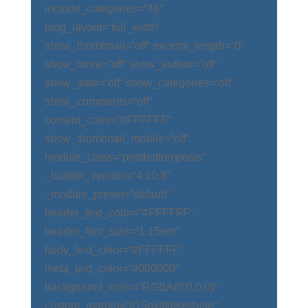
include_categories=“46″
blog_layout=“full_width“
show_thumbnail=“off“ excerpt_length=“0″
show_more=“off“ show_author=“off“
show_date=“off“ show_categories=“off“
show_comments=“off“
content_color=“#FFFFFF“
show_thumbnail_mobile=“off“
module_class=“postbottomposts“
_builder_version=“4.10.8″
_module_preset=“default“
header_text_color=“#FFFFFF“
header_font_size=“1.15em“
body_text_color=“#FFFFFF“
meta_text_color=“#000000″
background_color=“RGBA(0,0,0,0)“
custom_margin=“||15px||false|false“