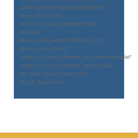
custom_padding=“0px||0px||false|false“
hover_enabled=“0″
custom_css_main_element=“margin-
top:30px“
border_color_bottom=“RGBA(0,0,0,0)“
global_colors_info=“{}“
custom_css_main_element_last_edited=“on|tablet“
custom_css_main_element_tablet=“margin-
top:-30px“ sticky_enabled=“0″]
[/et_pb_blog_extras]