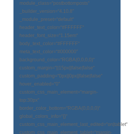
module_class=“postbottomposts“
_builder_version=“4.10.8″
_module_preset=“default“
header_text_color=“#FFFFFF“
header_font_size=“1.15em“
body_text_color=“#FFFFFF“
meta_text_color=“#000000″
background_color=“RGBA(0,0,0,0)“
custom_margin=“||15px||false|false“
custom_padding=“0px||0px||false|false“
hover_enabled=“0″
custom_css_main_element=“margin-
top:30px“
border_color_bottom=“RGBA(0,0,0,0)“
global_colors_info=“{}“
custom_css_main_element_last_edited=“on|tablet“
custom_css_main_element_tablet=“margin-