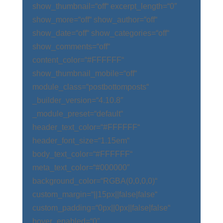
show_thumbnail=“off“ excerpt_length=“0″
show_more=“off“ show_author=“off“
show_date=“off“ show_categories=“off“
show_comments=“off“
content_color=“#FFFFFF“
show_thumbnail_mobile=“off“
module_class=“postbottomposts“
_builder_version=“4.10.8″
_module_preset=“default“
header_text_color=“#FFFFFF“
header_font_size=“1.15em“
body_text_color=“#FFFFFF“
meta_text_color=“#000000″
background_color=“RGBA(0,0,0,0)“
custom_margin=“||15px||false|false“
custom_padding=“0px||0px||false|false“
hover_enabled=“0″