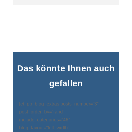
Das könnte Ihnen auch
gefallen
[et_pb_blog_extras posts_number=“3″
post_order_by=“rand“
include_categories=“46″
blog_layout=“full_width“