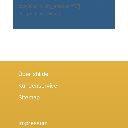
top:-30px“ sticky_enabled=“0″]
[/et_pb_blog_extras]
Über stil.de
Kundenservice
Sitemap
Impressum