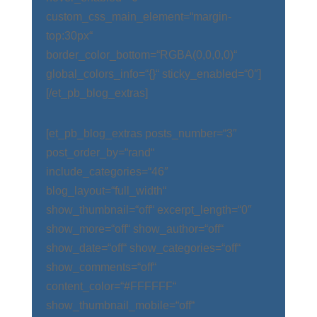
custom_css_main_element=“margin-
top:30px“
border_color_bottom=“RGBA(0,0,0,0)“
global_colors_info=“{}“ sticky_enabled=“0″]
[/et_pb_blog_extras]
[et_pb_blog_extras posts_number=“3″
post_order_by=“rand“
include_categories=“46″
blog_layout=“full_width“
show_thumbnail=“off“ excerpt_length=“0″
show_more=“off“ show_author=“off“
show_date=“off“ show_categories=“off“
show_comments=“off“
content_color=“#FFFFFF“
show_thumbnail_mobile=“off“