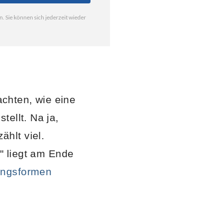
achten, wie eine
ellt. Na ja,
hlt viel.
" liegt am Ende
ngsformen