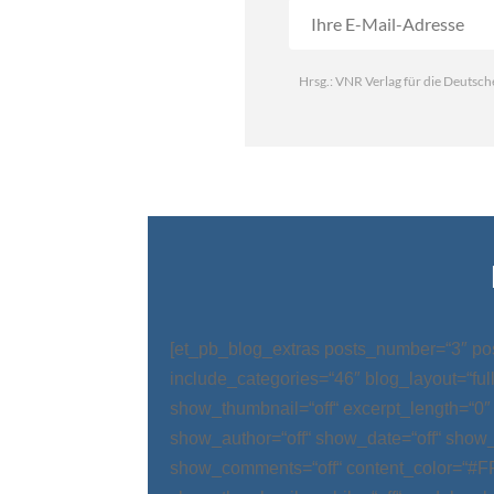
[et_pb_blog_extras posts_number=“3″ po
include_categories=“46″ blog_layout=“ful
show_thumbnail=“off“ excerpt_length=“0″
show_author=“off“ show_date=“off“ show_
show_comments=“off“ content_color=“#