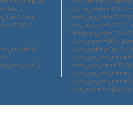
ss=“postbottomposts“
show_thumbnail_mobile=“off
t=“default“
_builder_version=“4.10.8″ _m
nt_size=“1.15em“
header_text_color=“#FFFFFF
olor=“#000000″
body_text_color=“#FFFFFF“ 
background_color=“RGBA(0,0
custom_margin=“||15px||false|
hover_enabled=“0″
custom_padding=“0px||0px||f
30px“
custom_css_main_element=“m
bal_colors_info=“{}“
border_color_bottom=“RGBA(0,
custom_css_main_element_las
custom_css_main_element_ta
sticky_enabled=“0″][/et_pb_b