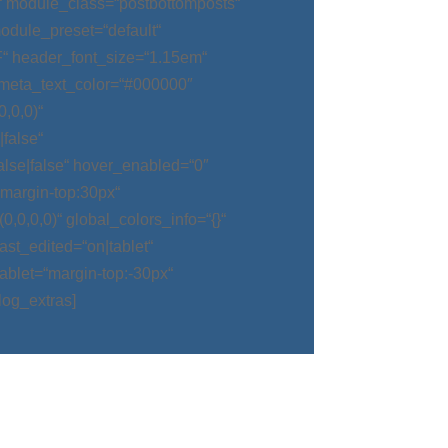
“ module_class=“postbottomposts“
odule_preset=“default“
“ header_font_size=“1.15em“
meta_text_color=“#000000″
,0,0)“
false“
alse|false“ hover_enabled=“0″
argin-top:30px“
0,0,0)“ global_colors_info=“{}“
t_edited=“on|tablet“
blet=“margin-top:-30px“
log_extras]