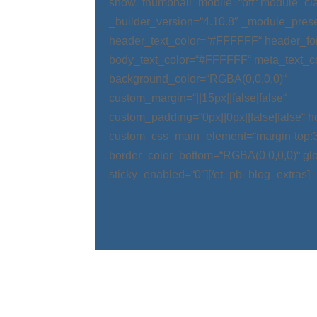
show_thumbnail_mobile=“off“ module_cla
_builder_version=“4.10.8″ _module_prese
header_text_color=“#FFFFFF“ header_fo
body_text_color=“#FFFFFF“ meta_text_c
background_color=“RGBA(0,0,0,0)“
custom_margin=“||15px||false|false“
custom_padding=“0px||0px||false|false“ 
custom_css_main_element=“margin-top:
border_color_bottom=“RGBA(0,0,0,0)“ glo
sticky_enabled=“0″][/et_pb_blog_extras]