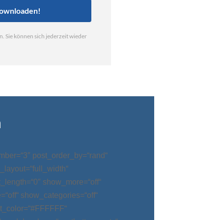
n
mber=“3″ post_order_by=“rand“
_layout=“full_width“
t_length=“0″ show_more=“off“
“off“ show_categories=“off“
t_color=“#FFFFFF“