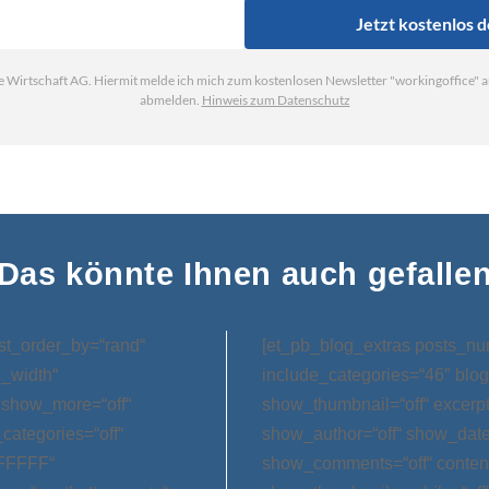
Das könnte Ihnen auch gefalle
st_order_by=“rand“
[et_pb_blog_extras posts_nu
l_width“
include_categories=“46″ blog
 show_more=“off“
show_thumbnail=“off“ excerp
categories=“off“
show_author=“off“ show_date=
FFFFFF“
show_comments=“off“ conten