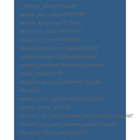
_module_preset=“default“
header_text_color=“#FFFFFF“
header_font_size=“1.15em“
body_text_color=“#FFFFFF“
meta_text_color=“#000000″
background_color=“RGBA(0,0,0,0)“
custom_margin=“||15px||false|false“
custom_padding=“0px||0px||false|false“
hover_enabled=“0″
custom_css_main_element=“margin-
top:30px“
border_color_bottom=“RGBA(0,0,0,0)“
global_colors_info=“{}“
custom_css_main_element_last_edited=“on|tablet“
custom_css_main_element_tablet=“margin-
top:-30px“ sticky_enabled=“0″]