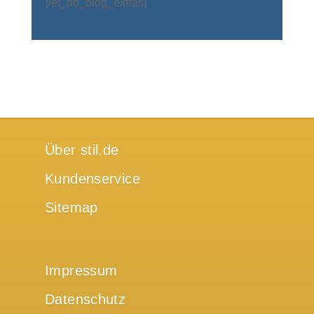
[/et_pb_blog_extras]
Über stil.de
Kundenservice
Sitemap
Impressum
Datenschutz