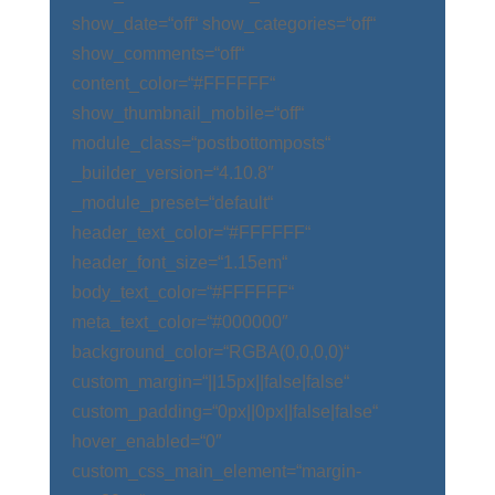
show_date=“off“ show_categories=“off“
show_comments=“off“
content_color=“#FFFFFF“
show_thumbnail_mobile=“off“
module_class=“postbottomposts“
_builder_version=“4.10.8″
_module_preset=“default“
header_text_color=“#FFFFFF“
header_font_size=“1.15em“
body_text_color=“#FFFFFF“
meta_text_color=“#000000″
background_color=“RGBA(0,0,0,0)“
custom_margin=“||15px||false|false“
custom_padding=“0px||0px||false|false“
hover_enabled=“0″
custom_css_main_element=“margin-