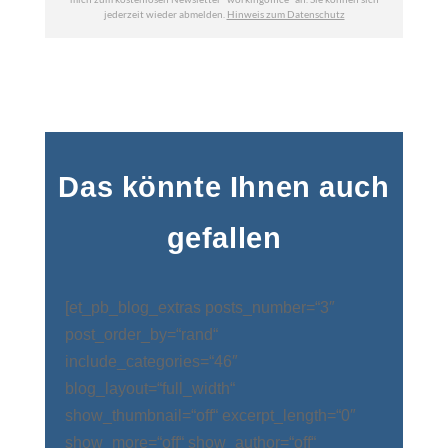
Das könnte Ihnen auch
gefallen
[et_pb_blog_extras posts_number=“3″
post_order_by=“rand“
include_categories=“46″
blog_layout=“full_width“
show_thumbnail=“off“ excerpt_length=“0″
show_more=“off“ show_author=“off“