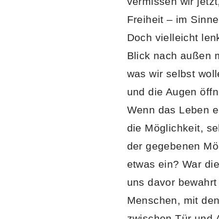
vermissen wir jetz
Freiheit – im Sin
Doch vielleicht le
Blick nach außen m
was wir selbst wol
und die Augen öff
Wenn das Leben ei
die Möglichkeit, s
der gegebenen Mögl
etwas ein? War die
uns davor bewahrt 
Menschen, mit den
zwischen Tür und A