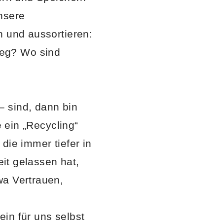
nsere
n und aussortieren:
weg? Wo sind
– sind, dann bin
e ein „Recycling“
die immer tiefer in
eit gelassen hat,
wa Vertrauen,
in für uns selbst