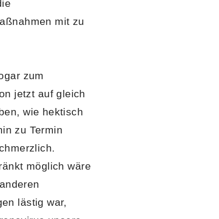
ie
 Maßnahmen mit zu
sogar zum
on jetzt auf gleich
ben, wie hektisch
min zu Termin
chmerzlich.
ränkt möglich wäre
 anderen
n lästig war,