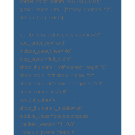
border_color_bottom=“RGBA(0,0,0,0)“
global_colors_info=“{}“ sticky_enabled=“0″]
[/et_pb_blog_extras]
[et_pb_blog_extras posts_number=“3″
post_order_by=“rand“
include_categories=“46″
blog_layout=“full_width“
show_thumbnail=“off“ excerpt_length=“0″
show_more=“off“ show_author=“off“
show_date=“off“ show_categories=“off“
show_comments=“off“
content_color=“#FFFFFF“
show_thumbnail_mobile=“off“
module_class=“postbottomposts“
_builder_version=“4.10.8″
_module_preset=“default“