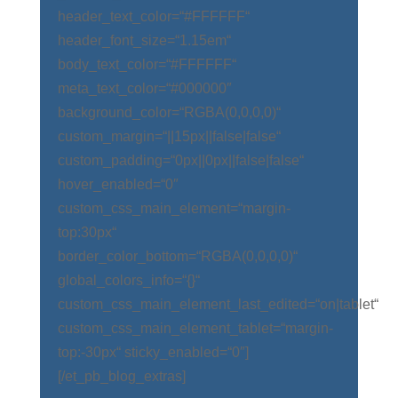
header_text_color=“#FFFFFF“
header_font_size=“1.15em“
body_text_color=“#FFFFFF“
meta_text_color=“#000000″
background_color=“RGBA(0,0,0,0)“
custom_margin=“||15px||false|false“
custom_padding=“0px||0px||false|false“
hover_enabled=“0″
custom_css_main_element=“margin-
top:30px“
border_color_bottom=“RGBA(0,0,0,0)“
global_colors_info=“{}“
custom_css_main_element_last_edited=“on|tablet“
custom_css_main_element_tablet=“margin-
top:-30px“ sticky_enabled=“0″]
[/et_pb_blog_extras]