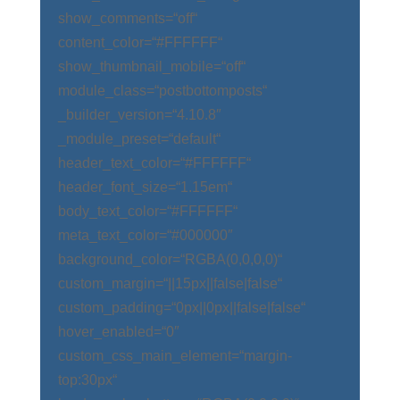
show_comments=“off“
content_color=“#FFFFFF“
show_thumbnail_mobile=“off“
module_class=“postbottomposts“
_builder_version=“4.10.8″
_module_preset=“default“
header_text_color=“#FFFFFF“
header_font_size=“1.15em“
body_text_color=“#FFFFFF“
meta_text_color=“#000000″
background_color=“RGBA(0,0,0,0)“
custom_margin=“||15px||false|false“
custom_padding=“0px||0px||false|false“
hover_enabled=“0″
custom_css_main_element=“margin-
top:30px“