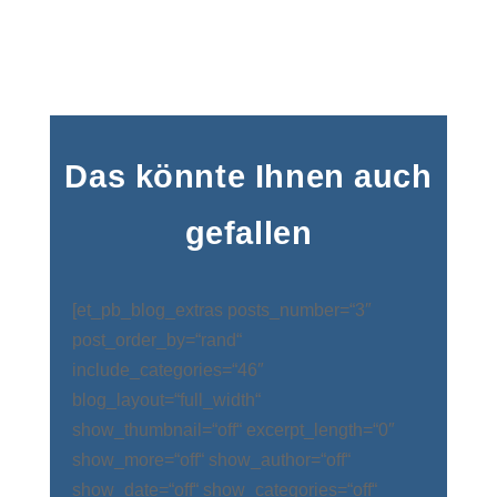
Das könnte Ihnen auch
gefallen
[et_pb_blog_extras posts_number=“3″
post_order_by=“rand“
include_categories=“46″
blog_layout=“full_width“
show_thumbnail=“off“ excerpt_length=“0″
show_more=“off“ show_author=“off“
show_date=“off“ show_categories=“off“