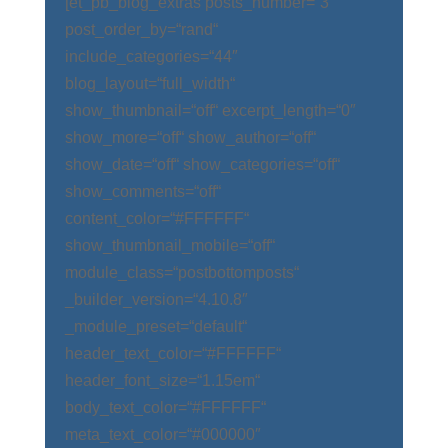
[et_pb_blog_extras posts_number=“3″
post_order_by=“rand“
include_categories=“44″
blog_layout=“full_width“
show_thumbnail=“off“ excerpt_length=“0″
show_more=“off“ show_author=“off“
show_date=“off“ show_categories=“off“
show_comments=“off“
content_color=“#FFFFFF“
show_thumbnail_mobile=“off“
module_class=“postbottomposts“
_builder_version=“4.10.8″
_module_preset=“default“
header_text_color=“#FFFFFF“
header_font_size=“1.15em“
body_text_color=“#FFFFFF“
meta_text_color=“#000000″