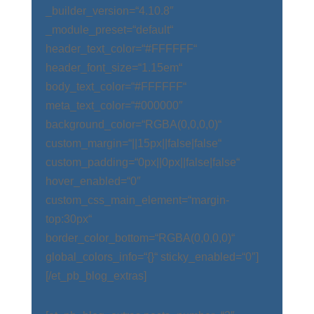
_builder_version=“4.10.8″
_module_preset=“default“
header_text_color=“#FFFFFF“
header_font_size=“1.15em“
body_text_color=“#FFFFFF“
meta_text_color=“#000000″
background_color=“RGBA(0,0,0,0)“
custom_margin=“||15px||false|false“
custom_padding=“0px||0px||false|false“
hover_enabled=“0″
custom_css_main_element=“margin-
top:30px“
border_color_bottom=“RGBA(0,0,0,0)“
global_colors_info=“{}“ sticky_enabled=“0″]
[/et_pb_blog_extras]