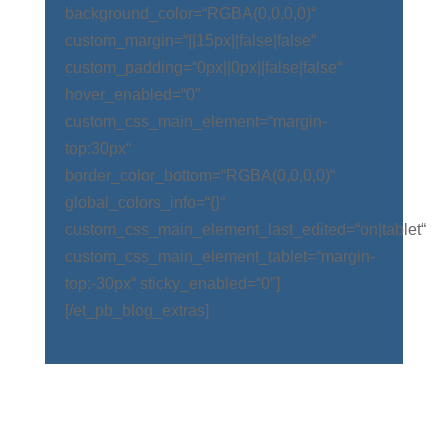
background_color=“RGBA(0,0,0,0)“
custom_margin=“||15px||false|false“
custom_padding=“0px||0px||false|false“
hover_enabled=“0″
custom_css_main_element=“margin-
top:30px“
border_color_bottom=“RGBA(0,0,0,0)“
global_colors_info=“{}“
custom_css_main_element_last_edited=“on|tablet“
custom_css_main_element_tablet=“margin-
top:-30px“ sticky_enabled=“0″]
[/et_pb_blog_extras]