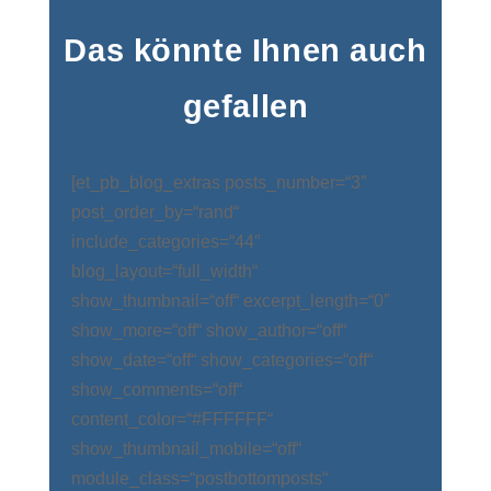
Das könnte Ihnen auch
gefallen
[et_pb_blog_extras posts_number=“3″
post_order_by=“rand“
include_categories=“44″
blog_layout=“full_width“
show_thumbnail=“off“ excerpt_length=“0″
show_more=“off“ show_author=“off“
show_date=“off“ show_categories=“off“
show_comments=“off“
content_color=“#FFFFFF“
show_thumbnail_mobile=“off“
module_class=“postbottomposts“