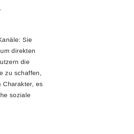
.
Kanäle: Sie
aum direkten
utzern die
e zu schaffen,
n Charakter, es
che soziale
s