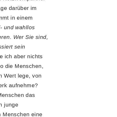
age darüber im
ommt in einem
l- und wahllos
ren. Wer Sie sind,
siert sein
 ich aber nichts
lso die Menschen,
h Wert lege, von
erk aufnehme?
Menschen das
h junge
en Menschen eine