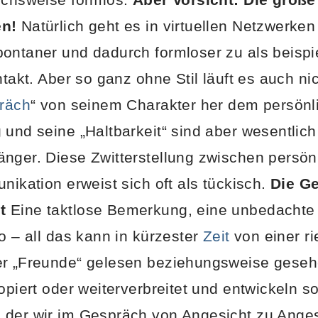
en!
Natürlich geht es in virtuellen Netzwerke
ontaner und dadurch formloser zu als beispi
ntakt. Aber so ganz ohne Stil läuft es auch ni
räch
“ von seinem Charakter her dem persön
 und seine „Haltbarkeit“ sind aber wesentlich
nger. Diese Zwitterstellung zwischen persön
nikation erweist sich oft als tückisch.
Die Ge
t
Eine taktlose Bemerkung, eine unbedachte
o – all das kann in kürzester
Zeit
von einer ri
er „Freunde“ gelesen beziehungsweise geseh
opiert oder weiterverbreitet und entwickeln s
 der wir im Gespräch von Angesicht zu Anges