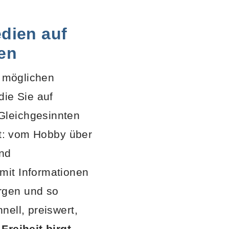
edien auf
en
n möglichen
die Sie auf
Gleichgesinnten
rt: vom Hobby über
und
mit Informationen
rgen und so
nell, preiswert,
Freiheit birgt