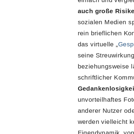
auch große Risik
sozialen Medien sp
rein brieflichen Ko
das virtuelle „
Gesp
seine Streuwirkung
beziehungsweise lä
schriftlicher Kommu
Gedankenlosigkei
unvorteilhaftes Fot
anderer Nutzer od
werden vielleicht k
Eigendynamik, von