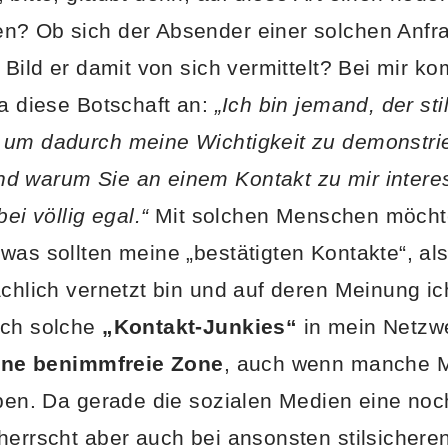
n? Ob sich der Absender einer solchen Anfr
 Bild er damit von sich vermittelt? Bei mir k
wa diese Botschaft an:
„Ich bin jemand, der sti
um dadurch meine Wichtigkeit zu demonstrie
d warum Sie an einem Kontakt zu mir interes
ei völlig egal.“
Mit solchen Menschen möchte
was sollten meine „bestätigten Kontakte“, a
ächlich vernetzt bin und auf deren Meinung ic
ich solche
„Kontakt-Junkies“
in mein Netzw
ine benimmfreie Zone
, auch wenn manche 
uben. Da gerade die sozialen Medien eine noc
herrscht aber auch bei ansonsten stilsicher