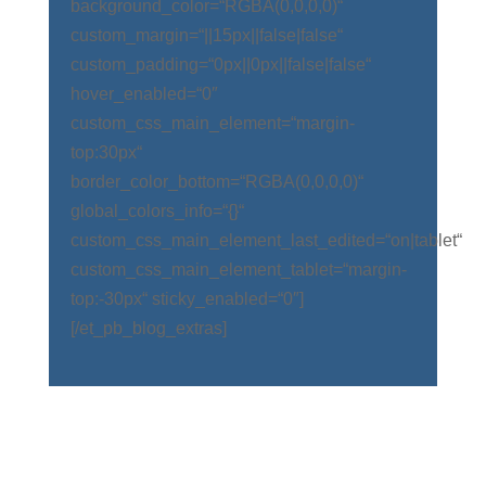
background_color=“RGBA(0,0,0,0)“
custom_margin=“||15px||false|false“
custom_padding=“0px||0px||false|false“
hover_enabled=“0″
custom_css_main_element=“margin-
top:30px“
border_color_bottom=“RGBA(0,0,0,0)“
global_colors_info=“{}“
custom_css_main_element_last_edited=“on|tablet“
custom_css_main_element_tablet=“margin-
top:-30px“ sticky_enabled=“0″]
[/et_pb_blog_extras]