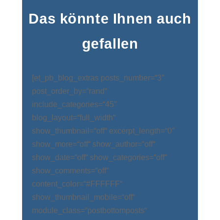
Das könnte Ihnen auch
gefallen
[et_pb_blog_extras posts_number=“3″
post_order_by=“rand“
include_categories=“45″
blog_layout=“full_width“
show_thumbnail=“off“ excerpt_length=“0″
show_more=“off“ show_author=“off“
show_date=“off“ show_categories=“off“
show_comments=“off“
content_color=“#FFFFFF“
show_thumbnail_mobile=“off“
module_class=“postbottomposts“