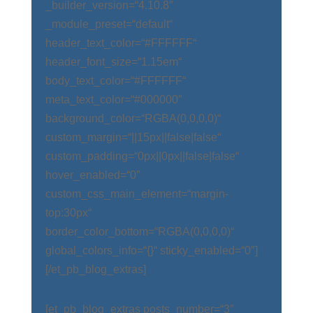
_builder_version=“4.10.8″
_module_preset=“default“
header_text_color=“#FFFFFF“
header_font_size=“1.15em“
body_text_color=“#FFFFFF“
meta_text_color=“#000000″
background_color=“RGBA(0,0,0,0)“
custom_margin=“||15px||false|false“
custom_padding=“0px||0px||false|false“
hover_enabled=“0″
custom_css_main_element=“margin-
top:30px“
border_color_bottom=“RGBA(0,0,0,0)“
global_colors_info=“{}“ sticky_enabled=“0″]
[/et_pb_blog_extras]
[et_pb_blog_extras posts_number=“3″