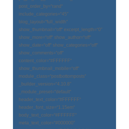
post_order_by=“rand“
include_categories=“45″
blog_layout=“full_width“
show_thumbnail=“off“ excerpt_length=“0″
show_more=“off“ show_author=“off“
show_date=“off“ show_categories=“off“
show_comments=“off“
content_color=“#FFFFFF“
show_thumbnail_mobile=“off“
module_class=“postbottomposts“
_builder_version=“4.10.8″
_module_preset=“default“
header_text_color=“#FFFFFF“
header_font_size=“1.15em“
body_text_color=“#FFFFFF“
meta_text_color=“#000000″