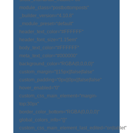
module_class=“postbottomposts“
_builder_version=“4.10.8″
_module_preset=“default“
header_text_color=“#FFFFFF“
header_font_size=“1.15em“
body_text_color=“#FFFFFF“
meta_text_color=“#000000″
background_color=“RGBA(0,0,0,0)“
custom_margin=“||15px||false|false“
custom_padding=“0px||0px||false|false“
hover_enabled=“0″
custom_css_main_element=“margin-
top:30px“
border_color_bottom=“RGBA(0,0,0,0)“
global_colors_info=“{}“
custom_css_main_element_last_edited=“on|tablet“