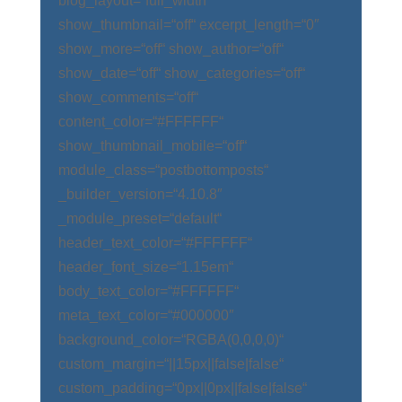
blog_layout=“full_width“
show_thumbnail=“off“ excerpt_length=“0″
show_more=“off“ show_author=“off“
show_date=“off“ show_categories=“off“
show_comments=“off“
content_color=“#FFFFFF“
show_thumbnail_mobile=“off“
module_class=“postbottomposts“
_builder_version=“4.10.8″
_module_preset=“default“
header_text_color=“#FFFFFF“
header_font_size=“1.15em“
body_text_color=“#FFFFFF“
meta_text_color=“#000000″
background_color=“RGBA(0,0,0,0)“
custom_margin=“||15px||false|false“
custom_padding=“0px||0px||false|false“