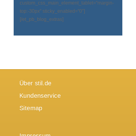
custom_css_main_element_tablet=“margin-
top:-30px“ sticky_enabled=“0″]
[/et_pb_blog_extras]
Über stil.de
Kundenservice
Sitemap
Impressum