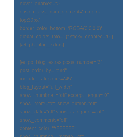
hover_enabled=“0″
custom_css_main_element=“margin-
top:30px“
border_color_bottom=“RGBA(0,0,0,0)“
global_colors_info=“{}“ sticky_enabled=“0″]
[/et_pb_blog_extras]
[et_pb_blog_extras posts_number=“3″
post_order_by=“rand“
include_categories=“45″
blog_layout=“full_width“
show_thumbnail=“off“ excerpt_length=“0″
show_more=“off“ show_author=“off“
show_date=“off“ show_categories=“off“
show_comments=“off“
content_color=“#FFFFFF“
show_thumbnail_mobile=“off“