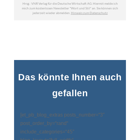
Das könnte Ihnen auch
gefallen
[et_pb_blog_extras posts_number=“3″
post_order_by=“rand“
include_categories=“45″