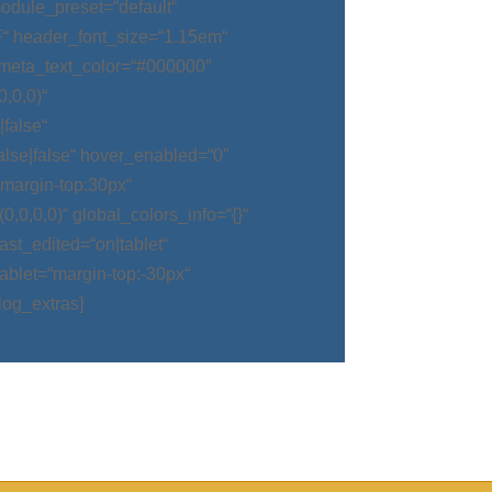
odule_preset=“default“
“ header_font_size=“1.15em“
meta_text_color=“#000000″
,0,0)“
false“
alse|false“ hover_enabled=“0″
argin-top:30px“
0,0,0)“ global_colors_info=“{}“
t_edited=“on|tablet“
blet=“margin-top:-30px“
log_extras]