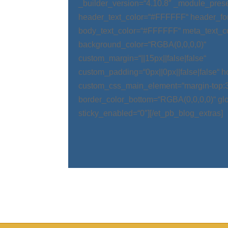
_builder_version=“4.10.8″ _module_prese
header_text_color=“#FFFFFF“ header_fo
body_text_color=“#FFFFFF“ meta_text_c
background_color=“RGBA(0,0,0,0)“
custom_margin=“||15px||false|false“
custom_padding=“0px||0px||false|false“ 
custom_css_main_element=“margin-top:
border_color_bottom=“RGBA(0,0,0,0)“ glo
sticky_enabled=“0″][/et_pb_blog_extras]