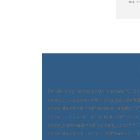
[et_pb_blog_extras posts_number=“3″ po
include_categories=“47″ blog_layout=“ful
show_thumbnail=“off“ excerpt_length=“0″
show_author=“off“ show_date=“off“ show_
show_comments=“off“ content_color=“#
show_thumbnail_mobile=“off“ module_cla