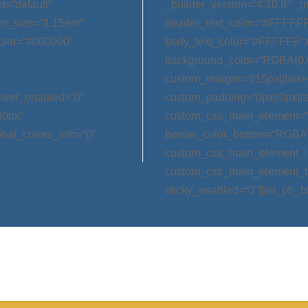
t=“default“
_builder_version=“4.10.8″ _m
nt_size=“1.15em“
header_text_color=“#FFFFFF
olor=“#000000″
body_text_color=“#FFFFFF“ 
background_color=“RGBA(0,0
custom_margin=“||15px||false|
hover_enabled=“0″
custom_padding=“0px||0px||f
30px“
custom_css_main_element=“m
bal_colors_info=“{}“
border_color_bottom=“RGBA(0,
custom_css_main_element_las
custom_css_main_element_ta
sticky_enabled=“0″][/et_pb_b