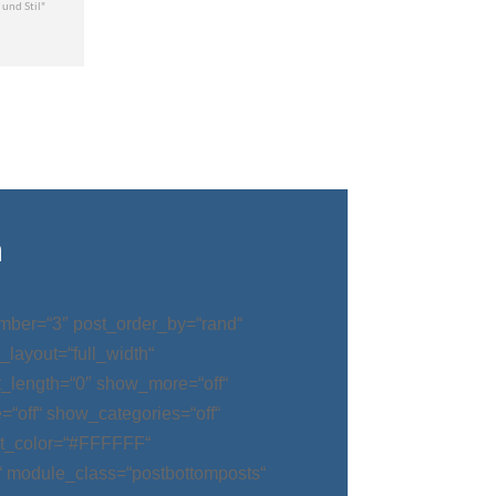
n
mber=“3″ post_order_by=“rand“
_layout=“full_width“
t_length=“0″ show_more=“off“
“off“ show_categories=“off“
t_color=“#FFFFFF“
“ module_class=“postbottomposts“