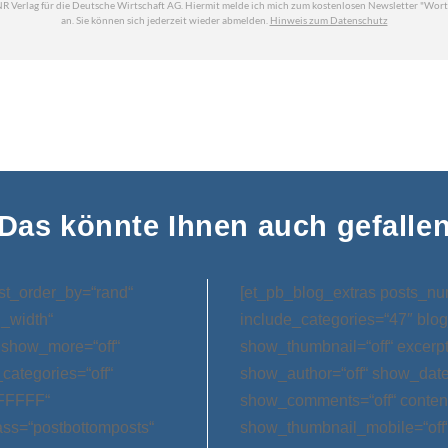
Das könnte Ihnen auch gefalle
st_order_by=“rand“
[et_pb_blog_extras posts_nu
l_width“
include_categories=“47″ blog
 show_more=“off“
show_thumbnail=“off“ excerp
categories=“off“
show_author=“off“ show_date=
FFFFFF“
show_comments=“off“ conten
ss=“postbottomposts“
show_thumbnail_mobile=“off