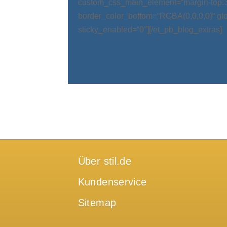
custom_css_main_element=“margin-top:
border_color_bottom=“RGBA(0,0,0,0)“ glo
sticky_enabled=“0″][/et_pb_blog_extras]
Über stil.de
Kundenservice
Sitemap