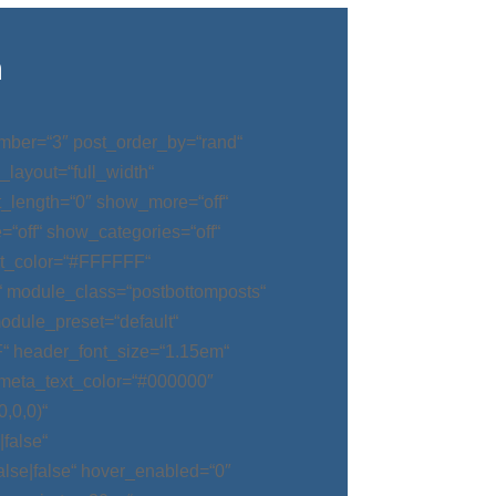
n
mber=“3″ post_order_by=“rand“
_layout=“full_width“
t_length=“0″ show_more=“off“
“off“ show_categories=“off“
t_color=“#FFFFFF“
“ module_class=“postbottomposts“
odule_preset=“default“
“ header_font_size=“1.15em“
meta_text_color=“#000000″
,0,0)“
false“
alse|false“ hover_enabled=“0″