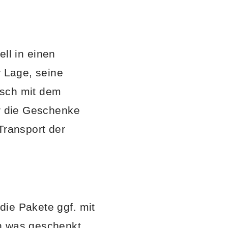
l in einen
r Lage, seine
isch mit dem
ür die Geschenke
Transport der
die Pakete ggf. mit
en was geschenkt