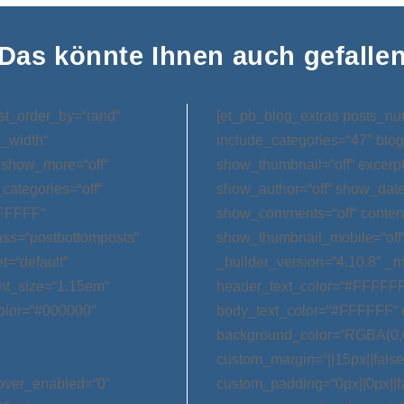
Das könnte Ihnen auch gefalle
st_order_by=“rand“
[et_pb_blog_extras posts_nu
l_width“
include_categories=“47″ blog
 show_more=“off“
show_thumbnail=“off“ excerp
categories=“off“
show_author=“off“ show_date=
FFFFFF“
show_comments=“off“ conten
ss=“postbottomposts“
show_thumbnail_mobile=“off
t=“default“
_builder_version=“4.10.8″ _m
nt_size=“1.15em“
header_text_color=“#FFFFFF
olor=“#000000″
body_text_color=“#FFFFFF“ 
background_color=“RGBA(0,0
custom_margin=“||15px||false|
hover_enabled=“0″
custom_padding=“0px||0px||f