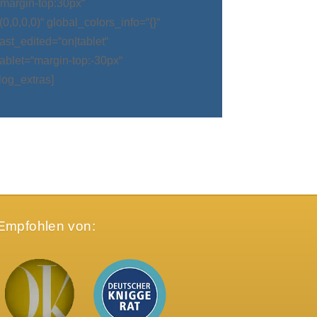
argin-top:30px“
0,0,0)“ global_colors_info=“{}“
t_edited=“on|tablet“
blet=“margin-top:-30px“
log_extras]
Empfohlen von: