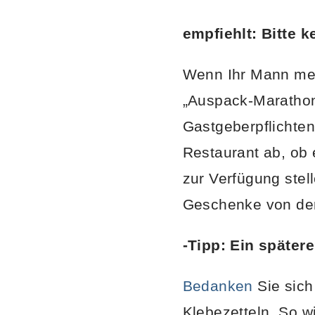
empfiehlt: Bitte 
Wenn Ihr Mann meh
„Auspack-Marathon
Gastgeberpflichte
Restaurant ab, ob 
zur Verfügung stel
Geschenke von der 
-Tipp: Ein später
Bedanken
Sie sich
Klebezetteln. So w