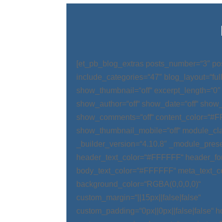
[et_pb_blog_extras posts_number=“3″ po
include_categories=“47″ blog_layout=“ful
show_thumbnail=“off“ excerpt_length=“0″
show_author=“off“ show_date=“off“ show_
show_comments=“off“ content_color=“#
show_thumbnail_mobile=“off“ module_cla
_builder_version=“4.10.8″ _module_prese
header_text_color=“#FFFFFF“ header_fo
body_text_color=“#FFFFFF“ meta_text_c
background_color=“RGBA(0,0,0,0)“
custom_margin=“||15px||false|false“
custom_padding=“0px||0px||false|false“ 