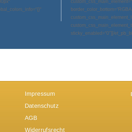
30px“
custom_css_main_element=“m
bal_colors_info=“{}“
border_color_bottom=“RGBA(0,
custom_css_main_element_las
custom_css_main_element_ta
sticky_enabled=“0″][/et_pb_b
Impressum
Datenschutz
AGB
Widerrufsrecht