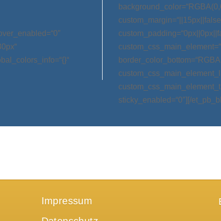
background_color=“RGBA(0,0
custom_margin=“||15px||false|
hover_enabled=“0″
custom_padding=“0px||0px||f
30px“
custom_css_main_element=“m
bal_colors_info=“{}“
border_color_bottom=“RGBA(0,
custom_css_main_element_las
custom_css_main_element_ta
sticky_enabled=“0″][/et_pb_b
Impressum