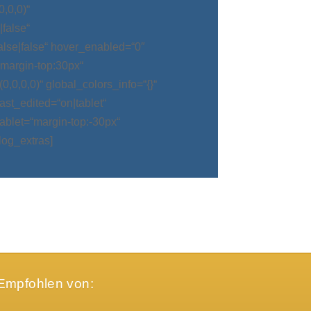
,0,0)“
false“
alse|false“ hover_enabled=“0″
argin-top:30px“
0,0,0)“ global_colors_info=“{}“
t_edited=“on|tablet“
blet=“margin-top:-30px“
log_extras]
Empfohlen von: