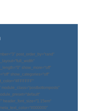
n
mber=“3″ post_order_by=“rand“
_layout=“full_width“
t_length=“0″ show_more=“off“
“off“ show_categories=“off“
t_color=“#FFFFFF“
“ module_class=“postbottomposts“
odule_preset=“default“
“ header_font_size=“1.15em“
meta_text_color=“#000000″