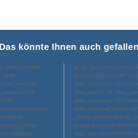
Das könnte Ihnen auch gefalle
st_order_by=“rand“
[et_pb_blog_extras posts_nu
l_width“
include_categories=“47″ blog
 show_more=“off“
show_thumbnail=“off“ excerp
categories=“off“
show_author=“off“ show_date=
FFFFFF“
show_comments=“off“ conten
ss=“postbottomposts“
show_thumbnail_mobile=“off
t=“default“
_builder_version=“4.10.8″ _m
nt_size=“1.15em“
header_text_color=“#FFFFFF
olor=“#000000″
body_text_color=“#FFFFFF“ 