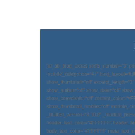
[et_pb_blog_extras posts_number=“3″ po
include_categories=“47″ blog_layout=“ful
show_thumbnail=“off“ excerpt_length=“0″
show_author=“off“ show_date=“off“ show_
show_comments=“off“ content_color=“#
show_thumbnail_mobile=“off“ module_cla
_builder_version=“4.10.8″ _module_prese
header_text_color=“#FFFFFF“ header_fo
body_text_color=“#FFFFFF“ meta_text_c