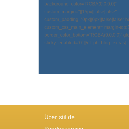
background_color=“RGBA(0,0,0,0)“
custom_margin=“||15px||false|false“
custom_padding=“0px||0px||false|false“ 
custom_css_main_element=“margin-top:
border_color_bottom=“RGBA(0,0,0,0)“ glo
sticky_enabled=“0″][/et_pb_blog_extras]
Über stil.de