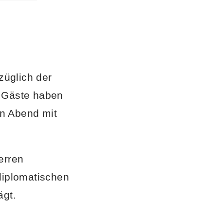
züglich der
e Gäste haben
en Abend mit
erren
diplomatischen
ägt.