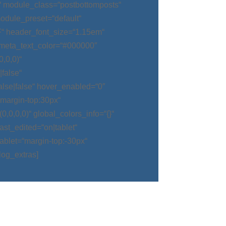
“ module_class=“postbottomposts“
odule_preset=“default“
“ header_font_size=“1.15em“
meta_text_color=“#000000″
,0,0)“
false“
alse|false“ hover_enabled=“0″
argin-top:30px“
0,0,0)“ global_colors_info=“{}“
t_edited=“on|tablet“
blet=“margin-top:-30px“
log_extras]