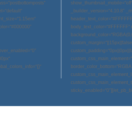
ss=“postbottomposts“
show_thumbnail_mobile=“off
t=“default“
_builder_version=“4.10.8″ _m
nt_size=“1.15em“
header_text_color=“#FFFFFF
olor=“#000000″
body_text_color=“#FFFFFF“ 
background_color=“RGBA(0,0
custom_margin=“||15px||false|
hover_enabled=“0″
custom_padding=“0px||0px||f
30px“
custom_css_main_element=“m
bal_colors_info=“{}“
border_color_bottom=“RGBA(0,
custom_css_main_element_las
custom_css_main_element_ta
sticky_enabled=“0″][/et_pb_b