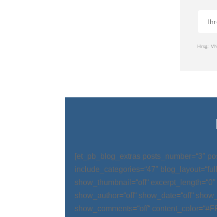
[et_pb_blog_extras posts_number=“3″ po
include_categories=“47″ blog_layout=“ful
show_thumbnail=“off“ excerpt_length=“0″
show_author=“off“ show_date=“off“ show_
show_comments=“off“ content_color=“#