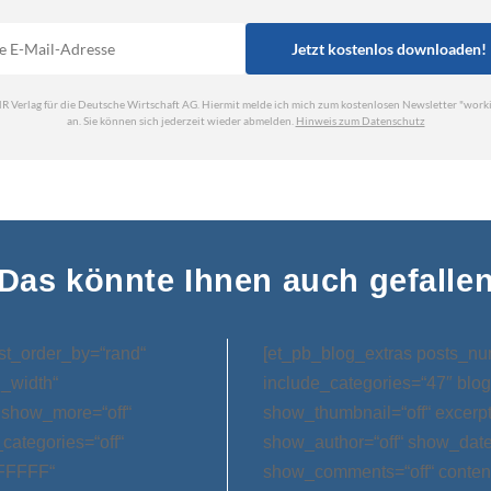
Das könnte Ihnen auch gefalle
st_order_by=“rand“
[et_pb_blog_extras posts_nu
l_width“
include_categories=“47″ blog
 show_more=“off“
show_thumbnail=“off“ excerp
categories=“off“
show_author=“off“ show_date=
FFFFFF“
show_comments=“off“ conten