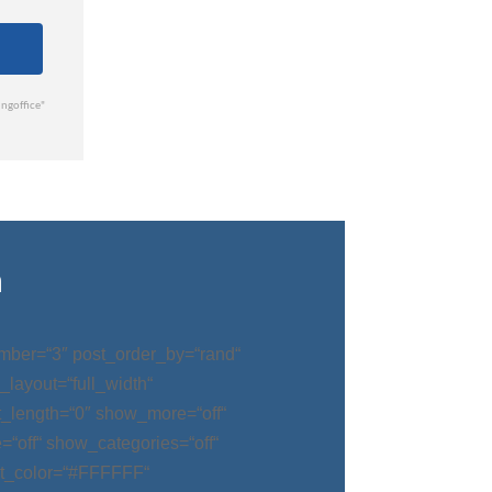
n
mber=“3″ post_order_by=“rand“
_layout=“full_width“
t_length=“0″ show_more=“off“
“off“ show_categories=“off“
t_color=“#FFFFFF“