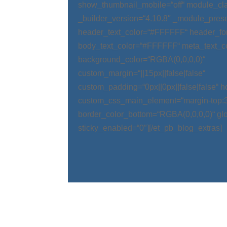
show_thumbnail_mobile=“off“ module_cla
_builder_version=“4.10.8″ _module_prese
header_text_color=“#FFFFFF“ header_fo
body_text_color=“#FFFFFF“ meta_text_c
background_color=“RGBA(0,0,0,0)“
custom_margin=“||15px||false|false“
custom_padding=“0px||0px||false|false“ 
custom_css_main_element=“margin-top:
border_color_bottom=“RGBA(0,0,0,0)“ glo
sticky_enabled=“0″][/et_pb_blog_extras]