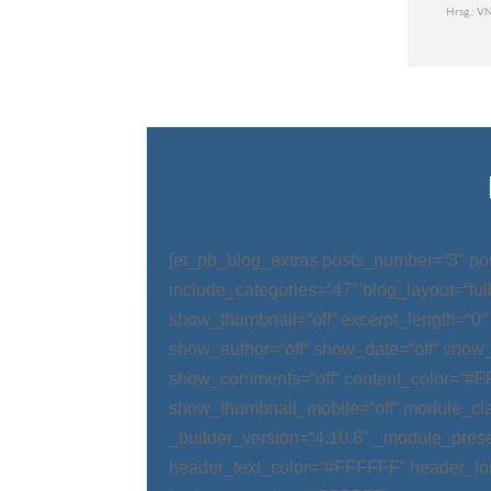
[et_pb_blog_extras posts_number=“3″ po
include_categories=“47″ blog_layout=“ful
show_thumbnail=“off“ excerpt_length=“0″
show_author=“off“ show_date=“off“ show_
show_comments=“off“ content_color=“#
show_thumbnail_mobile=“off“ module_cla
_builder_version=“4.10.8″ _module_prese
header_text_color=“#FFFFFF“ header_fo