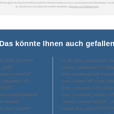
Das könnte Ihnen auch gefalle
st_order_by=“rand“
[et_pb_blog_extras posts_nu
l_width“
include_categories=“47″ blog
 show_more=“off“
show_thumbnail=“off“ excerp
categories=“off“
show_author=“off“ show_date=
FFFFFF“
show_comments=“off“ conten
ss=“postbottomposts“
show_thumbnail_mobile=“off
t=“default“
_builder_version=“4.10.8″ _m
nt_size=“1.15em“
header_text_color=“#FFFFFF