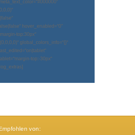
meta_text_color=“#000000″
,0,0)“
false“
alse|false“ hover_enabled=“0″
argin-top:30px“
0,0,0)“ global_colors_info=“{}“
t_edited=“on|tablet“
blet=“margin-top:-30px“
log_extras]
Empfohlen von: