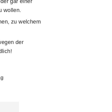
der gar einer
u wollen.
chen, zu welchem
wegen der
lich!
ag