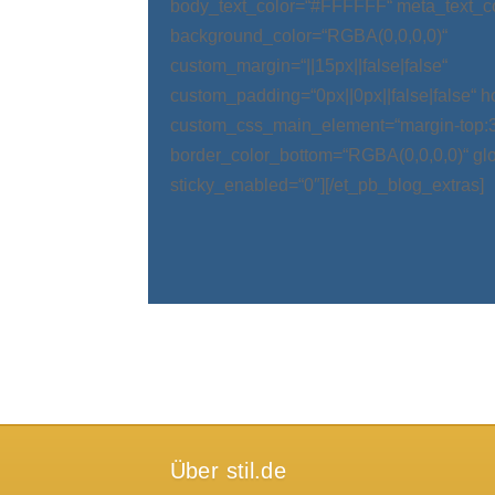
body_text_color=“#FFFFFF“ meta_text_c
background_color=“RGBA(0,0,0,0)“
custom_margin=“||15px||false|false“
custom_padding=“0px||0px||false|false“ 
custom_css_main_element=“margin-top:
border_color_bottom=“RGBA(0,0,0,0)“ glo
sticky_enabled=“0″][/et_pb_blog_extras]
Über stil.de