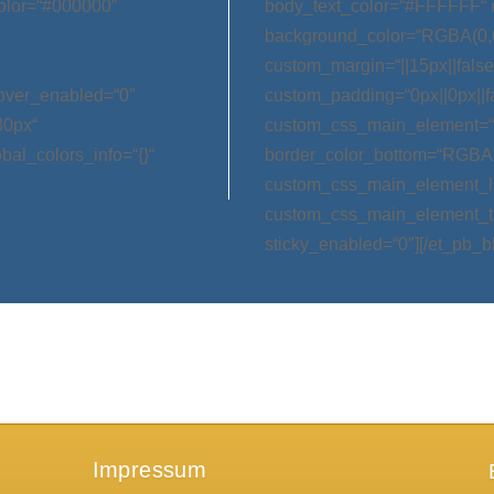
olor=“#000000″
body_text_color=“#FFFFFF“ 
background_color=“RGBA(0,0
custom_margin=“||15px||false|
hover_enabled=“0″
custom_padding=“0px||0px||f
30px“
custom_css_main_element=“m
bal_colors_info=“{}“
border_color_bottom=“RGBA(0,
custom_css_main_element_las
custom_css_main_element_ta
sticky_enabled=“0″][/et_pb_b
Impressum