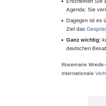
Erscheinen Sie z
Agenda: Sie verm
Dagegen ist es 
Ziel das
Gesprä
Ganz wichtig:
ke
deutschen Besat
Rosemarie Wrede-G
Internationale
Verh