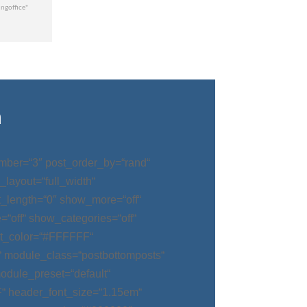
n
mber=“3″ post_order_by=“rand“
_layout=“full_width“
t_length=“0″ show_more=“off“
“off“ show_categories=“off“
t_color=“#FFFFFF“
“ module_class=“postbottomposts“
odule_preset=“default“
“ header_font_size=“1.15em“