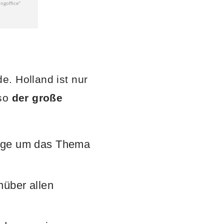
e. Holland ist nur
lso
der große
ange um das Thema
nüber allen