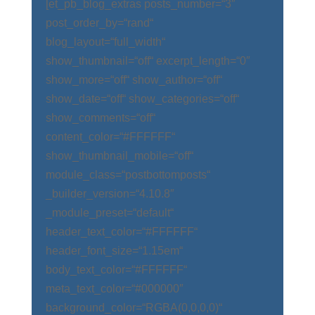
[et_pb_blog_extras posts_number=“3″
post_order_by=“rand“
blog_layout=“full_width“
show_thumbnail=“off“ excerpt_length=“0″
show_more=“off“ show_author=“off“
show_date=“off“ show_categories=“off“
show_comments=“off“
content_color=“#FFFFFF“
show_thumbnail_mobile=“off“
module_class=“postbottomposts“
_builder_version=“4.10.8″
_module_preset=“default“
header_text_color=“#FFFFFF“
header_font_size=“1.15em“
body_text_color=“#FFFFFF“
meta_text_color=“#000000″
background_color=“RGBA(0,0,0,0)“