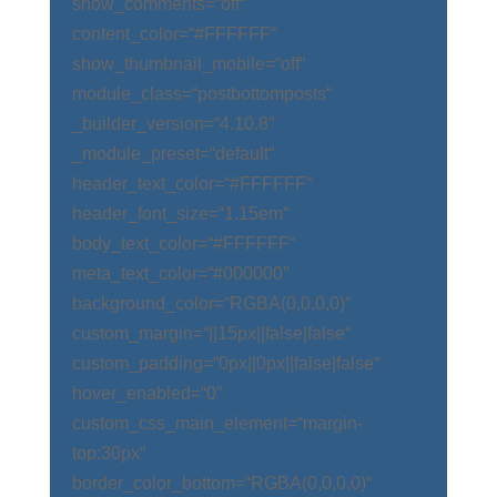
show_comments=“off“
content_color=“#FFFFFF“
show_thumbnail_mobile=“off“
module_class=“postbottomposts“
_builder_version=“4.10.8″
_module_preset=“default“
header_text_color=“#FFFFFF“
header_font_size=“1.15em“
body_text_color=“#FFFFFF“
meta_text_color=“#000000″
background_color=“RGBA(0,0,0,0)“
custom_margin=“||15px||false|false“
custom_padding=“0px||0px||false|false“
hover_enabled=“0″
custom_css_main_element=“margin-
top:30px“
border_color_bottom=“RGBA(0,0,0,0)“