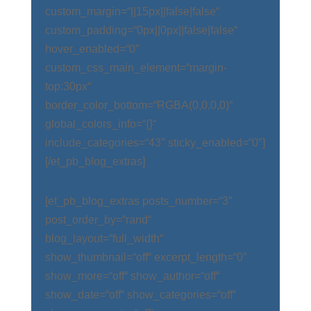
custom_margin=“||15px||false|false“
custom_padding=“0px||0px||false|false“
hover_enabled=“0″
custom_css_main_element=“margin-
top:30px“
border_color_bottom=“RGBA(0,0,0,0)“
global_colors_info=“{}“
include_categories=“43″ sticky_enabled=“0″]
[/et_pb_blog_extras]
[et_pb_blog_extras posts_number=“3″
post_order_by=“rand“
blog_layout=“full_width“
show_thumbnail=“off“ excerpt_length=“0″
show_more=“off“ show_author=“off“
show_date=“off“ show_categories=“off“