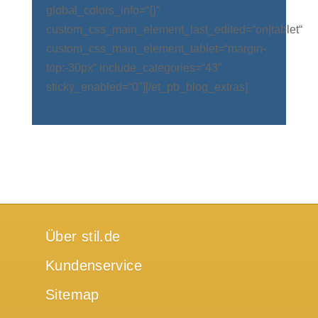
global_colors_info=“{}“
custom_css_main_element_last_edited=“on|tablet“
custom_css_main_element_tablet=“margin-
top:-30px“ include_categories=“43″
sticky_enabled=“0″][/et_pb_blog_extras]
Über stil.de
Kundenservice
Sitemap