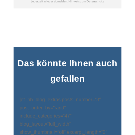
Das könnte Ihnen auch
gefallen
[et_pb_blog_extras posts_number=“3″
post_order_by=“rand“
include_categories=“47″
blog_layout=“full_width“
show_thumbnail=“off“ excerpt_length=“0″