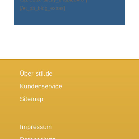
[/et_pb_blog_extras]
Über stil.de
Kundenservice
Sitemap
Impressum