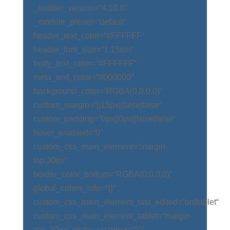
_builder_version=“4.10.8″
_module_preset=“default“
header_text_color=“#FFFFFF“
header_font_size=“1.15em“
body_text_color=“#FFFFFF“
meta_text_color=“#000000″
background_color=“RGBA(0,0,0,0)“
custom_margin=“||15px||false|false“
custom_padding=“0px||0px||false|false“
hover_enabled=“0″
custom_css_main_element=“margin-
top:30px“
border_color_bottom=“RGBA(0,0,0,0)“
global_colors_info=“{}“
custom_css_main_element_last_edited=“on|tablet“
custom_css_main_element_tablet=“margin-
top:-30px“ sticky_enabled=“0″]