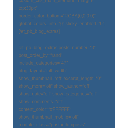
custom_css_main_element=“margin-
top:30px“
border_color_bottom=“RGBA(0,0,0,0)“
global_colors_info=“{}“ sticky_enabled=“0″]
[/et_pb_blog_extras]
[et_pb_blog_extras posts_number=“3″
post_order_by=“rand“
include_categories=“47″
blog_layout=“full_width“
show_thumbnail=“off“ excerpt_length=“0″
show_more=“off“ show_author=“off“
show_date=“off“ show_categories=“off“
show_comments=“off“
content_color=“#FFFFFF“
show_thumbnail_mobile=“off“
module_class=“postbottomposts“