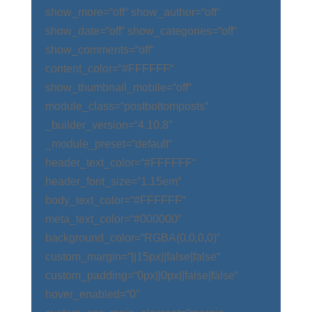
show_more=“off“ show_author=“off“
show_date=“off“ show_categories=“off“
show_comments=“off“
content_color=“#FFFFFF“
show_thumbnail_mobile=“off“
module_class=“postbottomposts“
_builder_version=“4.10.8″
_module_preset=“default“
header_text_color=“#FFFFFF“
header_font_size=“1.15em“
body_text_color=“#FFFFFF“
meta_text_color=“#000000″
background_color=“RGBA(0,0,0,0)“
custom_margin=“||15px||false|false“
custom_padding=“0px||0px||false|false“
hover_enabled=“0″