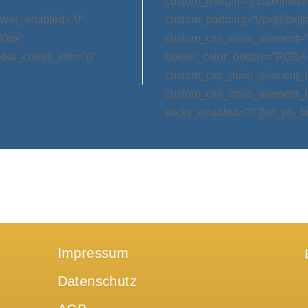
custom_margin=“||15px||false|
hover_enabled=“0″
custom_padding=“0px||0px||f
30px“
custom_css_main_element=“m
bal_colors_info=“{}“
border_color_bottom=“RGBA(0,
custom_css_main_element_las
custom_css_main_element_ta
sticky_enabled=“0″][/et_pb_b
Impressum
Datenschutz