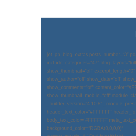
[et_pb_blog_extras posts_number=“3″ po
include_categories=“47″ blog_layout=“ful
show_thumbnail=“off“ excerpt_length=“0″
show_author=“off“ show_date=“off“ show_
show_comments=“off“ content_color=“#
show_thumbnail_mobile=“off“ module_cla
_builder_version=“4.10.8″ _module_prese
header_text_color=“#FFFFFF“ header_fo
body_text_color=“#FFFFFF“ meta_text_c
background_color=“RGBA(0,0,0,0)“