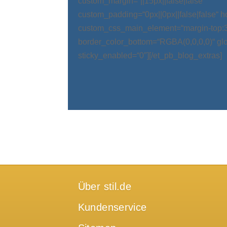
custom_margin=“||15px||false|false“
custom_padding=“0px||0px||false|false“ 
custom_css_main_element=“margin-top:
border_color_bottom=“RGBA(0,0,0,0)“ glo
sticky_enabled=“0″][/et_pb_blog_extras]
Über stil.de
Kundenservice