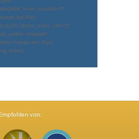
false“
alse|false“ hover_enabled=“0″
argin-top:30px“
0,0,0)“ global_colors_info=“{}“
t_edited=“on|tablet“
blet=“margin-top:-30px“
log_extras]
Empfohlen von: