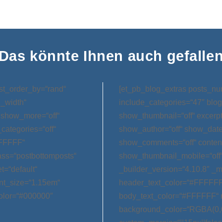
Das könnte Ihnen auch gefalle
st_order_by=“rand“
[et_pb_blog_extras posts_nu
l_width“
include_categories=“47″ blog
 show_more=“off“
show_thumbnail=“off“ excerp
categories=“off“
show_author=“off“ show_date=
FFFFFF“
show_comments=“off“ conten
ss=“postbottomposts“
show_thumbnail_mobile=“off
t=“default“
_builder_version=“4.10.8″ _m
nt_size=“1.15em“
header_text_color=“#FFFFFF
olor=“#000000″
body_text_color=“#FFFFFF“ 
background_color=“RGBA(0,0