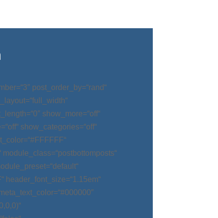
n
mber=“3″ post_order_by=“rand“
_layout=“full_width“
t_length=“0″ show_more=“off“
“off“ show_categories=“off“
t_color=“#FFFFFF“
“ module_class=“postbottomposts“
odule_preset=“default“
“ header_font_size=“1.15em“
meta_text_color=“#000000″
,0,0)“