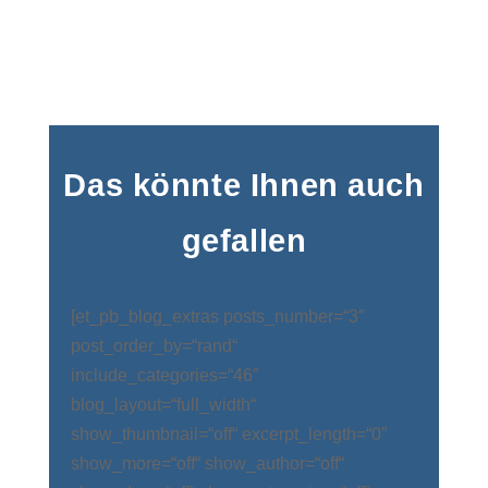
Das könnte Ihnen auch
gefallen
[et_pb_blog_extras posts_number=“3″
post_order_by=“rand“
include_categories=“46″
blog_layout=“full_width“
show_thumbnail=“off“ excerpt_length=“0″
show_more=“off“ show_author=“off“