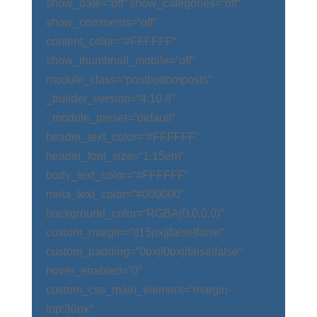
show_date=“off“ show_categories=“off“
show_comments=“off“
content_color=“#FFFFFF“
show_thumbnail_mobile=“off“
module_class=“postbottomposts“
_builder_version=“4.10.8″
_module_preset=“default“
header_text_color=“#FFFFFF“
header_font_size=“1.15em“
body_text_color=“#FFFFFF“
meta_text_color=“#000000″
background_color=“RGBA(0,0,0,0)“
custom_margin=“||15px||false|false“
custom_padding=“0px||0px||false|false“
hover_enabled=“0″
custom_css_main_element=“margin-
top:30px“