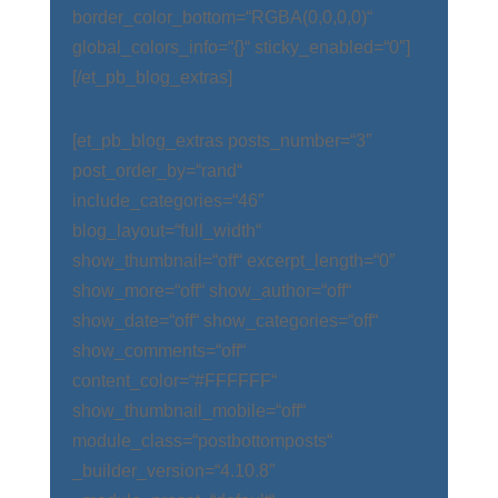
border_color_bottom=“RGBA(0,0,0,0)“
global_colors_info=“{}“ sticky_enabled=“0″]
[/et_pb_blog_extras]
[et_pb_blog_extras posts_number=“3″
post_order_by=“rand“
include_categories=“46″
blog_layout=“full_width“
show_thumbnail=“off“ excerpt_length=“0″
show_more=“off“ show_author=“off“
show_date=“off“ show_categories=“off“
show_comments=“off“
content_color=“#FFFFFF“
show_thumbnail_mobile=“off“
module_class=“postbottomposts“
_builder_version=“4.10.8″