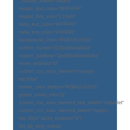
_module_preset=“default“
header_text_color=“#FFFFFF“
header_font_size=“1.15em“
body_text_color=“#FFFFFF“
meta_text_color=“#000000″
background_color=“RGBA(0,0,0,0)“
custom_margin=“||15px||false|false“
custom_padding=“0px||0px||false|false“
hover_enabled=“0″
custom_css_main_element=“margin-
top:30px“
border_color_bottom=“RGBA(0,0,0,0)“
global_colors_info=“{}“
custom_css_main_element_last_edited=“on|tablet“
custom_css_main_element_tablet=“margin-
top:-30px“ sticky_enabled=“0″]
[/et_pb_blog_extras]