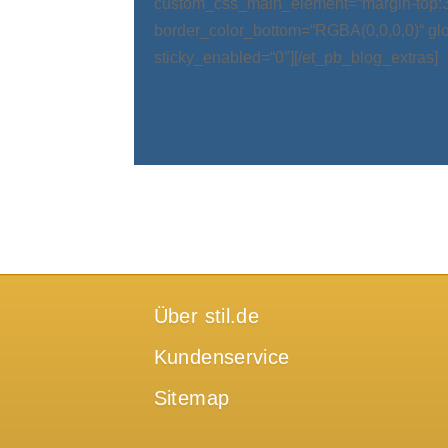
custom_css_main_element=“margin-top:
border_color_bottom=“RGBA(0,0,0,0)“ glo
sticky_enabled=“0″][/et_pb_blog_extras]
Über stil.de
Kundenservice
Sitemap