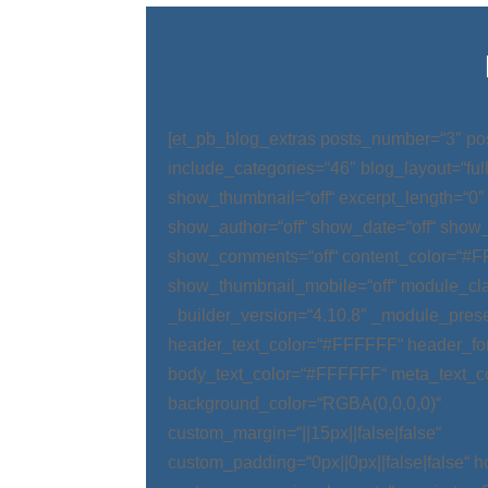
[et_pb_blog_extras posts_number=“3″ po
include_categories=“46″ blog_layout=“ful
show_thumbnail=“off“ excerpt_length=“0″
show_author=“off“ show_date=“off“ show_
show_comments=“off“ content_color=“#
show_thumbnail_mobile=“off“ module_cla
_builder_version=“4.10.8″ _module_prese
header_text_color=“#FFFFFF“ header_fo
body_text_color=“#FFFFFF“ meta_text_c
background_color=“RGBA(0,0,0,0)“
custom_margin=“||15px||false|false“
custom_padding=“0px||0px||false|false“ 