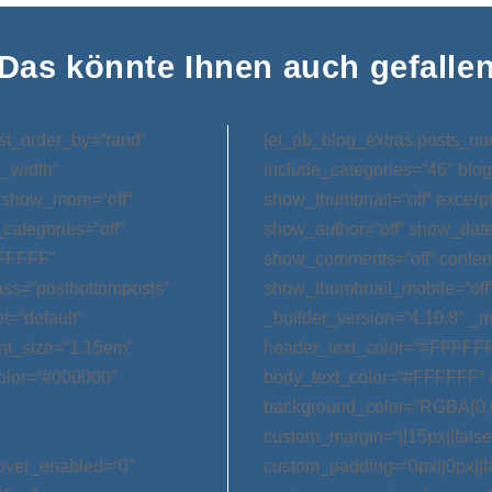
Das könnte Ihnen auch gefalle
st_order_by=“rand“
[et_pb_blog_extras posts_nu
l_width“
include_categories=“46″ blog
 show_more=“off“
show_thumbnail=“off“ excerp
categories=“off“
show_author=“off“ show_date=
FFFFFF“
show_comments=“off“ conten
ss=“postbottomposts“
show_thumbnail_mobile=“off
t=“default“
_builder_version=“4.10.8″ _m
nt_size=“1.15em“
header_text_color=“#FFFFFF
olor=“#000000″
body_text_color=“#FFFFFF“ 
background_color=“RGBA(0,0
custom_margin=“||15px||false|
hover_enabled=“0″
custom_padding=“0px||0px||f