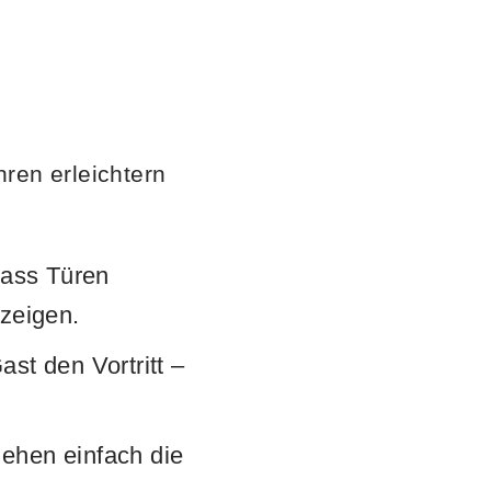
hren erleichtern
dass Türen
 zeigen.
st den Vortritt –
gehen einfach die