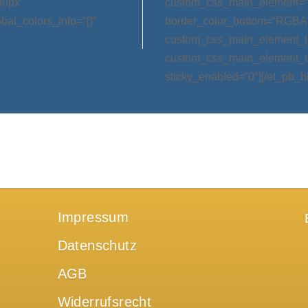
30px“
custom_css_main_element=“m
bal_colors_info=“{}“
border_color_bottom=“RGBA(0,
custom_css_main_element_las
custom_css_main_element_ta
sticky_enabled=“0″][/et_pb_b
Impressum
Datenschutz
AGB
Widerrufsrecht