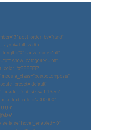
n
mber=“3″ post_order_by=“rand“
_layout=“full_width“
t_length=“0″ show_more=“off“
“off“ show_categories=“off“
t_color=“#FFFFFF“
“ module_class=“postbottomposts“
odule_preset=“default“
“ header_font_size=“1.15em“
meta_text_color=“#000000″
,0,0)“
false“
alse|false“ hover_enabled=“0″