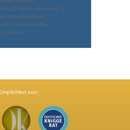
argin-top:30px“
0,0,0)“ global_colors_info=“{}“
t_edited=“on|tablet“
blet=“margin-top:-30px“
log_extras]
Empfohlen von: