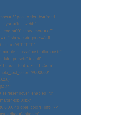
mber=“3″ post_order_by=“rand“
_layout=“full_width“
t_length=“0″ show_more=“off“
“off“ show_categories=“off“
t_color=“#FFFFFF“
“ module_class=“postbottomposts“
odule_preset=“default“
“ header_font_size=“1.15em“
meta_text_color=“#000000″
,0,0)“
false“
alse|false“ hover_enabled=“0″
argin-top:30px“
0,0,0)“ global_colors_info=“{}“
t_edited=“on|tablet“