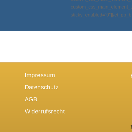
custom_css_main_element_ta
sticky_enabled=“0″][/et_pb_b
Impressum
Datenschutz
AGB
Widerrufsrecht