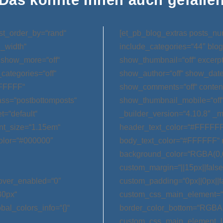
st_order_by=“rand“
[et_pb_blog_extras posts_nu
l_width“
include_categories=“44″ blog
 show_more=“off“
show_thumbnail=“off“ excerp
categories=“off“
show_author=“off“ show_date=
FFFFFF“
show_comments=“off“ conten
ss=“postbottomposts“
show_thumbnail_mobile=“off
t=“default“
_builder_version=“4.10.8″ _m
nt_size=“1.15em“
header_text_color=“#FFFFFF
olor=“#000000″
body_text_color=“#FFFFFF“ 
background_color=“RGBA(0,0
custom_margin=“||15px||false|
hover_enabled=“0″
custom_padding=“0px||0px||f
30px“
custom_css_main_element=“m
bal_colors_info=“{}“
border_color_bottom=“RGBA(0,
custom_css_main_element_las