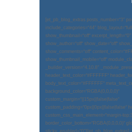
[et_pb_blog_extras posts_number=“3″ po
include_categories=“44″ blog_layout=“ful
show_thumbnail=“off“ excerpt_length=“0″
show_author=“off“ show_date=“off“ show_
show_comments=“off“ content_color=“#
show_thumbnail_mobile=“off“ module_cla
_builder_version=“4.10.8″ _module_prese
header_text_color=“#FFFFFF“ header_fo
body_text_color=“#FFFFFF“ meta_text_c
background_color=“RGBA(0,0,0,0)“
custom_margin=“||15px||false|false“
custom_padding=“0px||0px||false|false“ 
custom_css_main_element=“margin-top:
border_color_bottom=“RGBA(0,0,0,0)“ glo
sticky_enabled=“0″][/et_pb_blog_extras]