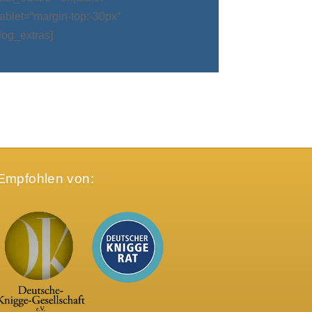
blet=“margin-top:-30px“
log_extras]
Empfohlen von: