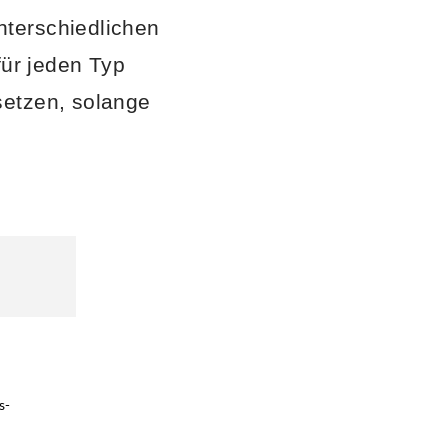
nterschiedlichen
für jeden Typ
setzen, solange