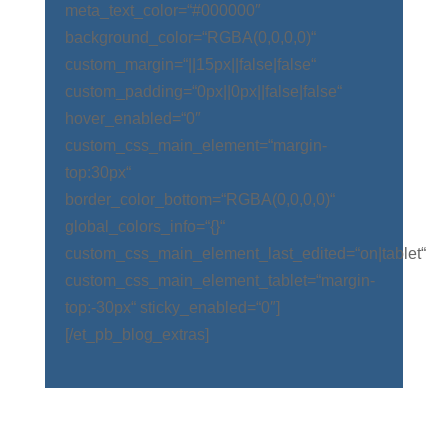
meta_text_color=“#000000″
background_color=“RGBA(0,0,0,0)“
custom_margin=“||15px||false|false“
custom_padding=“0px||0px||false|false“
hover_enabled=“0″
custom_css_main_element=“margin-
top:30px“
border_color_bottom=“RGBA(0,0,0,0)“
global_colors_info=“{}“
custom_css_main_element_last_edited=“on|tablet“
custom_css_main_element_tablet=“margin-
top:-30px“ sticky_enabled=“0″]
[/et_pb_blog_extras]