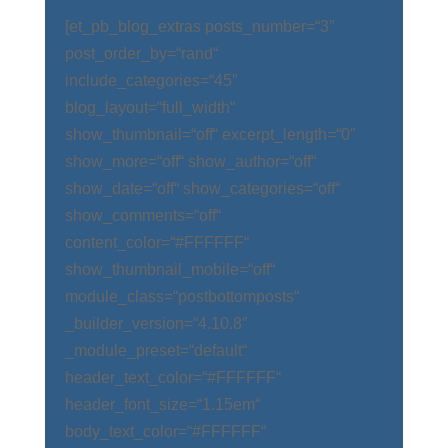
[et_pb_blog_extras posts_number=“3″
post_order_by=“rand“
include_categories=“45″
blog_layout=“full_width“
show_thumbnail=“off“ excerpt_length=“0″
show_more=“off“ show_author=“off“
show_date=“off“ show_categories=“off“
show_comments=“off“
content_color=“#FFFFFF“
show_thumbnail_mobile=“off“
module_class=“postbottomposts“
_builder_version=“4.10.8″
_module_preset=“default“
header_text_color=“#FFFFFF“
header_font_size=“1.15em“
body_text_color=“#FFFFFF“