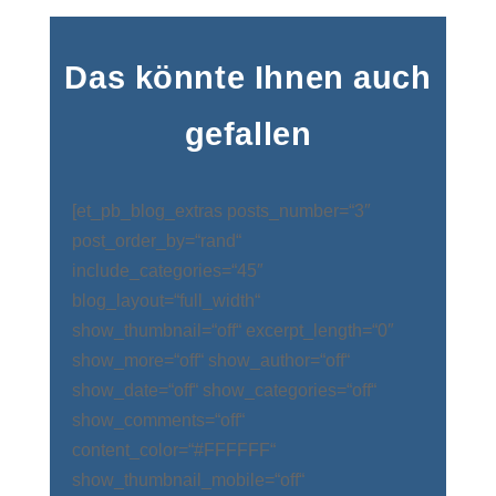
Das könnte Ihnen auch
gefallen
[et_pb_blog_extras posts_number=“3″
post_order_by=“rand“
include_categories=“45″
blog_layout=“full_width“
show_thumbnail=“off“ excerpt_length=“0″
show_more=“off“ show_author=“off“
show_date=“off“ show_categories=“off“
show_comments=“off“
content_color=“#FFFFFF“
show_thumbnail_mobile=“off“