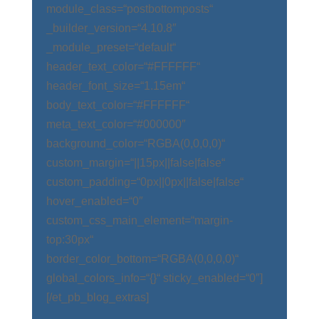
module_class=“postbottomposts“
_builder_version=“4.10.8″
_module_preset=“default“
header_text_color=“#FFFFFF“
header_font_size=“1.15em“
body_text_color=“#FFFFFF“
meta_text_color=“#000000″
background_color=“RGBA(0,0,0,0)“
custom_margin=“||15px||false|false“
custom_padding=“0px||0px||false|false“
hover_enabled=“0″
custom_css_main_element=“margin-
top:30px“
border_color_bottom=“RGBA(0,0,0,0)“
global_colors_info=“{}“ sticky_enabled=“0″]
[/et_pb_blog_extras]