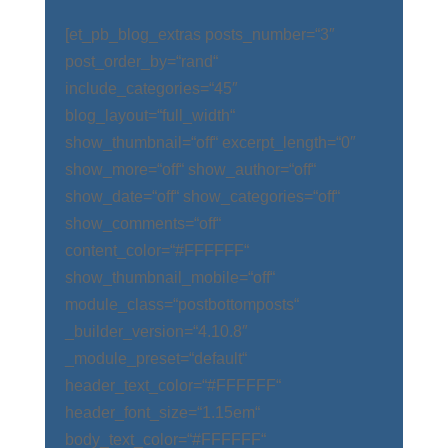
[et_pb_blog_extras posts_number=“3″
post_order_by=“rand“
include_categories=“45″
blog_layout=“full_width“
show_thumbnail=“off“ excerpt_length=“0″
show_more=“off“ show_author=“off“
show_date=“off“ show_categories=“off“
show_comments=“off“
content_color=“#FFFFFF“
show_thumbnail_mobile=“off“
module_class=“postbottomposts“
_builder_version=“4.10.8″
_module_preset=“default“
header_text_color=“#FFFFFF“
header_font_size=“1.15em“
body_text_color=“#FFFFFF“