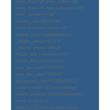
show_more=“off“ show_author=“off“
show_date=“off“ show_categories=“off“
show_comments=“off“
content_color=“#FFFFFF“
show_thumbnail_mobile=“off“
module_class=“postbottomposts“
_builder_version=“4.10.8″
_module_preset=“default“
header_text_color=“#FFFFFF“
header_font_size=“1.15em“
body_text_color=“#FFFFFF“
meta_text_color=“#000000″
background_color=“RGBA(0,0,0,0)“
custom_margin=“||15px||false|false“
custom_padding=“0px||0px||false|false“
hover_enabled=“0″
custom_css_main_element=“margin-