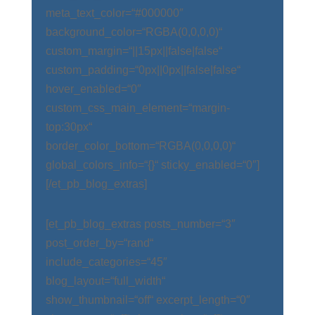
meta_text_color=“#000000″
background_color=“RGBA(0,0,0,0)“
custom_margin=“||15px||false|false“
custom_padding=“0px||0px||false|false“
hover_enabled=“0″
custom_css_main_element=“margin-
top:30px“
border_color_bottom=“RGBA(0,0,0,0)“
global_colors_info=“{}“ sticky_enabled=“0″]
[/et_pb_blog_extras]
[et_pb_blog_extras posts_number=“3″
post_order_by=“rand“
include_categories=“45″
blog_layout=“full_width“
show_thumbnail=“off“ excerpt_length=“0″