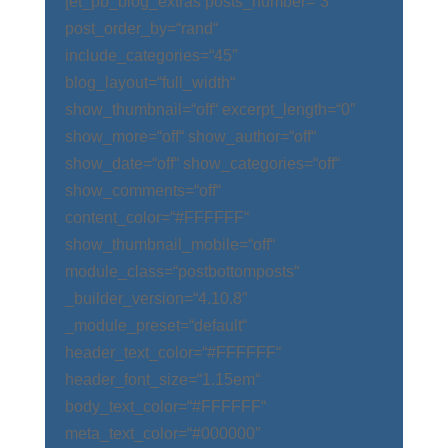
[et_pb_blog_extras posts_number=“3″
post_order_by=“rand“
include_categories=“45″
blog_layout=“full_width“
show_thumbnail=“off“ excerpt_length=“0″
show_more=“off“ show_author=“off“
show_date=“off“ show_categories=“off“
show_comments=“off“
content_color=“#FFFFFF“
show_thumbnail_mobile=“off“
module_class=“postbottomposts“
_builder_version=“4.10.8″
_module_preset=“default“
header_text_color=“#FFFFFF“
header_font_size=“1.15em“
body_text_color=“#FFFFFF“
meta_text_color=“#000000″