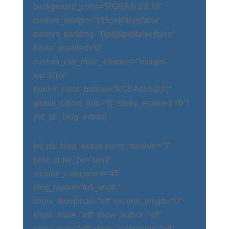
background_color=“RGBA(0,0,0,0)“
custom_margin=“||15px||false|false“
custom_padding=“0px||0px||false|false“
hover_enabled=“0″
custom_css_main_element=“margin-
top:30px“
border_color_bottom=“RGBA(0,0,0,0)“
global_colors_info=“{}“ sticky_enabled=“0″]
[/et_pb_blog_extras]
[et_pb_blog_extras posts_number=“3″
post_order_by=“rand“
include_categories=“45″
blog_layout=“full_width“
show_thumbnail=“off“ excerpt_length=“0″
show_more=“off“ show_author=“off“
show_date=“off“ show_categories=“off“