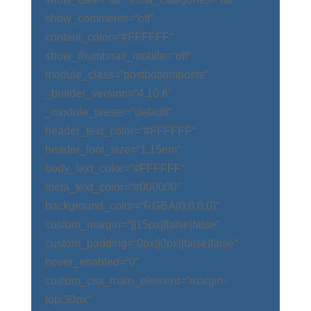
show_comments=“off“
content_color=“#FFFFFF“
show_thumbnail_mobile=“off“
module_class=“postbottomposts“
_builder_version=“4.10.8″
_module_preset=“default“
header_text_color=“#FFFFFF“
header_font_size=“1.15em“
body_text_color=“#FFFFFF“
meta_text_color=“#000000″
background_color=“RGBA(0,0,0,0)“
custom_margin=“||15px||false|false“
custom_padding=“0px||0px||false|false“
hover_enabled=“0″
custom_css_main_element=“margin-
top:30px“