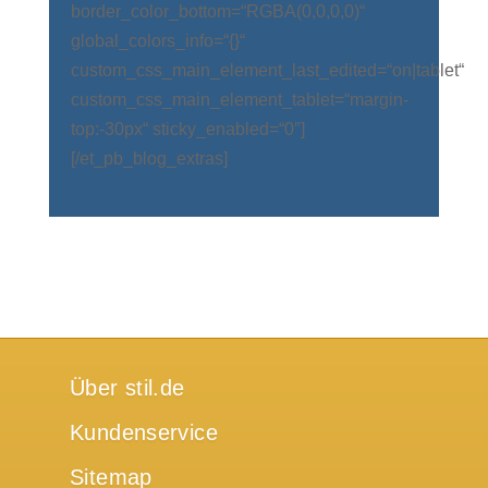
border_color_bottom=“RGBA(0,0,0,0)“
global_colors_info=“{}“
custom_css_main_element_last_edited=“on|tablet“
custom_css_main_element_tablet=“margin-
top:-30px“ sticky_enabled=“0″]
[/et_pb_blog_extras]
Über stil.de
Kundenservice
Sitemap