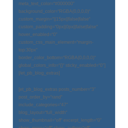
meta_text_color=“#000000″
background_color=“RGBA(0,0,0,0)“
custom_margin=“||15px||false|false“
custom_padding=“0px||0px||false|false“
hover_enabled=“0″
custom_css_main_element=“margin-
top:30px“
border_color_bottom=“RGBA(0,0,0,0)“
global_colors_info=“{}“ sticky_enabled=“0″]
[/et_pb_blog_extras]
[et_pb_blog_extras posts_number=“3″
post_order_by=“rand“
include_categories=“47″
blog_layout=“full_width“
show_thumbnail=“off“ excerpt_length=“0″
show_more=“off“ show_author=“off“