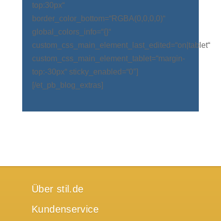
top:30px“
border_color_bottom=“RGBA(0,0,0,0)“
global_colors_info=“{}“
custom_css_main_element_last_edited=“on|tablet“
custom_css_main_element_tablet=“margin-
top:-30px“ sticky_enabled=“0″]
[/et_pb_blog_extras]
Über stil.de
Kundenservice