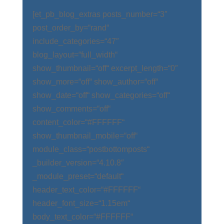
[et_pb_blog_extras posts_number=“3″
post_order_by=“rand“
include_categories=“47″
blog_layout=“full_width“
show_thumbnail=“off“ excerpt_length=“0″
show_more=“off“ show_author=“off“
show_date=“off“ show_categories=“off“
show_comments=“off“
content_color=“#FFFFFF“
show_thumbnail_mobile=“off“
module_class=“postbottomposts“
_builder_version=“4.10.8″
_module_preset=“default“
header_text_color=“#FFFFFF“
header_font_size=“1.15em“
body_text_color=“#FFFFFF“