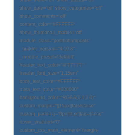
show_date=“off“ show_categories=“off“
show_comments=“off“
content_color=“#FFFFFF“
show_thumbnail_mobile=“off“
module_class=“postbottomposts“
_builder_version=“4.10.8″
_module_preset=“default“
header_text_color=“#FFFFFF“
header_font_size=“1.15em“
body_text_color=“#FFFFFF“
meta_text_color=“#000000″
background_color=“RGBA(0,0,0,0)“
custom_margin=“||15px||false|false“
custom_padding=“0px||0px||false|false“
hover_enabled=“0″
custom_css_main_element=“margin-